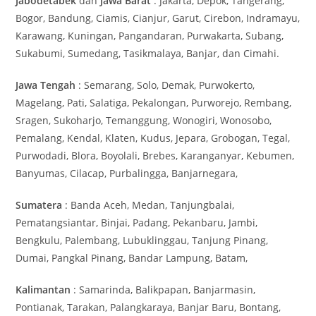
Jabodetabek
dan
Jawa Barat
: Jakarta, Depok, Tangerang,
Bogor, Bandung, Ciamis, Cianjur, Garut, Cirebon, Indramayu,
Karawang, Kuningan, Pangandaran, Purwakarta, Subang,
Sukabumi, Sumedang, Tasikmalaya, Banjar, dan Cimahi.
Jawa Tengah
: Semarang, Solo, Demak, Purwokerto,
Magelang, Pati, Salatiga, Pekalongan, Purworejo, Rembang,
Sragen, Sukoharjo, Temanggung, Wonogiri, Wonosobo,
Pemalang, Kendal, Klaten, Kudus, Jepara, Grobogan, Tegal,
Purwodadi, Blora, Boyolali, Brebes, Karanganyar, Kebumen,
Banyumas, Cilacap, Purbalingga, Banjarnegara,
Sumatera
: Banda Aceh, Medan, Tanjungbalai,
Pematangsiantar, Binjai, Padang, Pekanbaru, Jambi,
Bengkulu, Palembang, Lubuklinggau, Tanjung Pinang,
Dumai, Pangkal Pinang, Bandar Lampung, Batam,
Kalimantan
: Samarinda, Balikpapan, Banjarmasin,
Pontianak, Tarakan, Palangkaraya, Banjar Baru, Bontang,