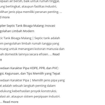
ipaan air bersih, baik untuk rumah tinggal,
ng bertingkat, ataupun fasilitas industri,
ilihan jenis pipa memiliki peranan penting. …
d more
plier Septic Tank Bioaga Malang: Inovasi
golahan Limbah Modern
tic Tank Bioaga Malang | Septic tank adalah
tem pengolahan limbah rumah tangga yang
ancang untuk menangani kotoran manusia dan
bah domestik lainnya secara efisien. …
Read
e
bedaan Karakter Pipa HDPE, PPR, dan PVC:
gsi, Kegunaan, dan Tips Memilih yang Tepat
bedaan Karakter Pipa | Memilih jenis pipa yang
at adalah sebuah langkah penting dalam
dukung keberhasilan proyek konstruksi,
alasi air, ataupun sistem perpipaan industri.
a…
Read more