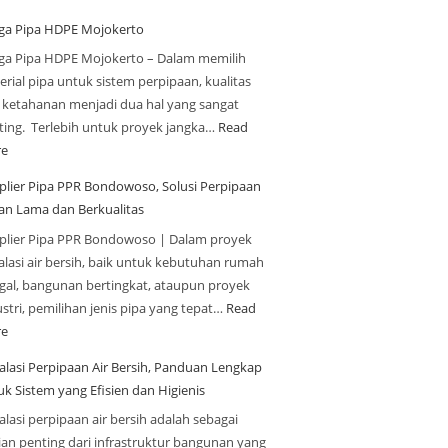
ga Pipa HDPE Mojokerto
ga Pipa HDPE Mojokerto – Dalam memilih
rial pipa untuk sistem perpipaan, kualitas
 ketahanan menjadi dua hal yang sangat
ting. Terlebih untuk proyek jangka…
Read
e
plier Pipa PPR Bondowoso, Solusi Perpipaan
an Lama dan Berkualitas
plier Pipa PPR Bondowoso | Dalam proyek
alasi air bersih, baik untuk kebutuhan rumah
ggal, bangunan bertingkat, ataupun proyek
stri, pemilihan jenis pipa yang tepat…
Read
e
talasi Perpipaan Air Bersih, Panduan Lengkap
uk Sistem yang Efisien dan Higienis
alasi perpipaan air bersih adalah sebagai
ian penting dari infrastruktur bangunan yang