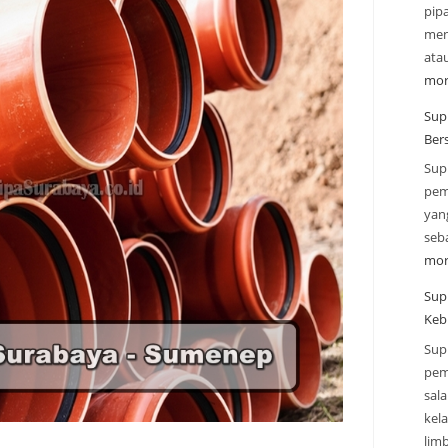
pip
mend
ata
mor
Supp
Ber
Sup
pem
yan
seba
mor
Sup
Keb
Sup
pem
sal
kel
lim