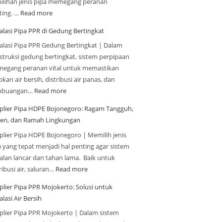
ilihan jenis pipa memegang peranan
ting. …
Read more
alasi Pipa PPR di Gedung Bertingkat
talasi Pipa PPR Gedung Bertingkat | Dalam
struksi gedung bertingkat, sistem perpipaan
egang peranan vital untuk memastikan
kan air bersih, distribusi air panas, dan
mbuangan…
Read more
plier Pipa HDPE Bojonegoro: Ragam Tangguh,
sien, dan Ramah Lingkungan
plier Pipa HDPE Bojonegoro | Memilih jenis
a yang tepat menjadi hal penting agar sistem
jalan lancar dan tahan lama. Baik untuk
ribusi air, saluran…
Read more
plier Pipa PPR Mojokerto: Solusi untuk
alasi Air Bersih
plier Pipa PPR Mojokerto | Dalam sistem