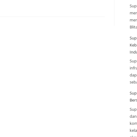
Sup
men
men
Blit
Sup
Keb
Indu
Sup
infr
dap
seba
Sup
Ber
Sup
dan 
kom
kel