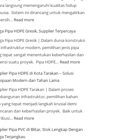
ara langsung memengaruhi kualitas hidup
usia. Sistem ini dirancang untuk mengalirkan
 bersih…
Read more
ga Pipa HDPE Gresik, Supplier Terpercaya
ga Pipa HDPE Gresik | Dalam dunia konstruksi
 infrastruktur modern, pemilihan jenis pipa
g tepat sangat menentukan keberhasilan dan
siensi suatu proyek. Pipa HDPE…
Read more
plier Pipa HDPE di Kota Tarakan – Solusi
pipaan Modern dan Tahan Lama
plier Pipa HDPE Tarakan | Dalam proses
bangunan infrastruktur, pemilihan bahan
a yang tepat menjadi langkah krusial demi
ancaran dan keberhasilan proyek. Baik untuk
tribusi…
Read more
plier Pipa PVC di Blitar, Stok Lengkap Dengan
ga Terjangkau