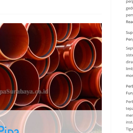
perp
gedu
pem
Rea
Sup
Pen
Sep
sis
dir
lim
mor
Per
Fun
Per
tep
men
inst
Tig