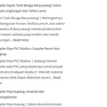
plier Septic Tank Bioaga Banyuwangi: Solusi
ah Lingkungan dan Tahan Lama
tic Tank Bioaga Banyuwangi | Meningkatnya
bangunan hunian, fasilitas umum, dan sektor
iwisata di Banyuwangi membuat kebutuhan
n sistem sanitasi yang modern dan ramah
gkungan…
Read more
plier Pipa PVC Madiun: Supplier Resmi dan
gkap
plier Pipa PVC Madiun | Sedang mencari
plier pipa PVC yang terpercaya untuk proyek
struksi di wilayah Madiun? Memilih material
pipaan tidak dapat dilakukan secara…
Read
e
plier Pipa Kupang, Amanah dan
pengalaman
plier Pipa Kupang | Dalam dunia konstruksi,