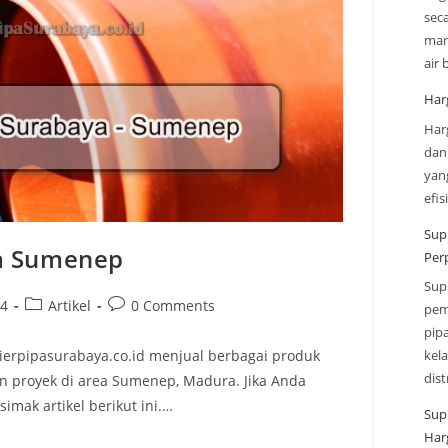
sec
man
air
Har
Har
dan
yan
efi
Sup
ya Sumenep
Per
Sup
24
Artikel
0 Comments
pem
pip
kel
ierpipasurabaya.co.id menjual berbagai produk
dis
n proyek di area Sumenep, Madura. Jika Anda
imak artikel berikut ini.…
Sup
Har