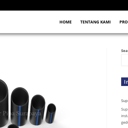
HOME
TENTANG KAMI
PRO
Sea
I
Sup
Sup
inst
gedu