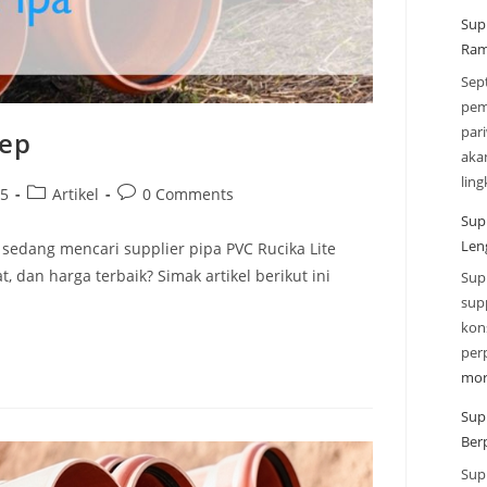
Sup
Ram
Sep
pem
par
nep
aka
lin
25
Artikel
0 Comments
Sup
Len
sedang mencari supplier pipa PVC Rucika Lite
, dan harga terbaik? Simak artikel berikut ini
Sup
sup
kon
per
mor
Sup
Ber
Sup