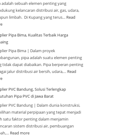
a adalah sebuah elemen penting yang
ukung kelancaran distribusi air, gas, udara,
upun limbah. Di Kupang yang terus…
Read
e
lier Pipa Bima, Kualitas Terbaik Harga
saing
plier Pipa Bima | Dalam proyek
bangunan, pipa adalah suatu elemen penting
g tidak dapat diabaikan. Pipa berperan penting
gai jalur distribusi air bersih, udara,…
Read
e
plier PVC Bandung, Solusi Terlengkap
utuhan Pipa PVC di Jawa Barat
plier PVC Bandung | Dalam dunia konstruksi,
ilihan material perpipaan yang tepat menjadi
ah satu faktor penting dalam menjamin
ancaran sistem distribusi air, pembuangan
bah,…
Read more