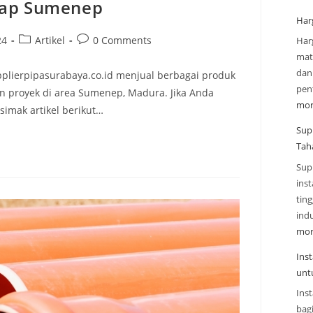
gkap Sumenep
Har
24
Artikel
0 Comments
Har
mate
dan
plierpipasurabaya.co.id menjual berbagai produk
pen
n proyek di area Sumenep, Madura. Jika Anda
mor
imak artikel berikut…
Sup
Tah
Sup
inst
tin
indu
mor
Ins
unt
Inst
bag