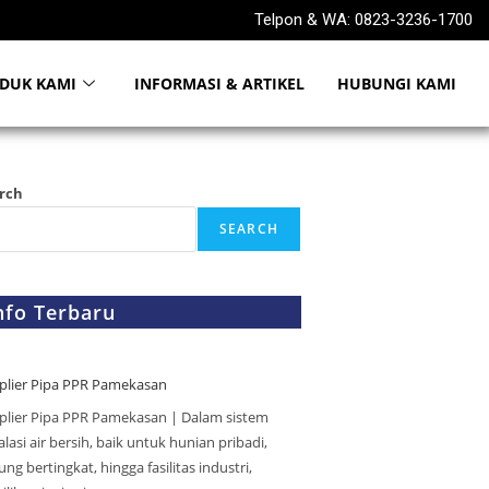
Telpon & WA: 0823-3236-1700
DUK KAMI
INFORMASI & ARTIKEL
HUBUNGI KAMI
rch
SEARCH
nfo Terbaru
plier Pipa PPR Pamekasan
plier Pipa PPR Pamekasan | Dalam sistem
alasi air bersih, baik untuk hunian pribadi,
ng bertingkat, hingga fasilitas industri,