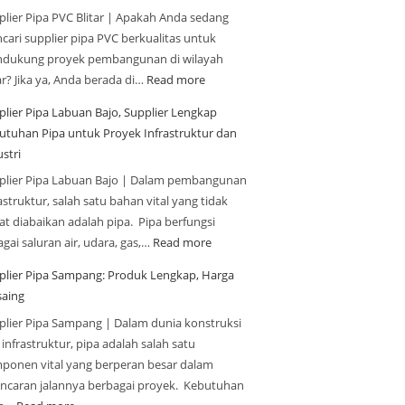
plier Pipa PVC Blitar | Apakah Anda sedang
cari supplier pipa PVC berkualitas untuk
dukung proyek pembangunan di wilayah
ar? Jika ya, Anda berada di…
Read more
plier Pipa Labuan Bajo, Supplier Lengkap
utuhan Pipa untuk Proyek Infrastruktur dan
stri
plier Pipa Labuan Bajo | Dalam pembangunan
astruktur, salah satu bahan vital yang tidak
at diabaikan adalah pipa. Pipa berfungsi
gai saluran air, udara, gas,…
Read more
plier Pipa Sampang: Produk Lengkap, Harga
saing
plier Pipa Sampang | Dalam dunia konstruksi
infrastruktur, pipa adalah salah satu
ponen vital yang berperan besar dalam
ancaran jalannya berbagai proyek. Kebutuhan