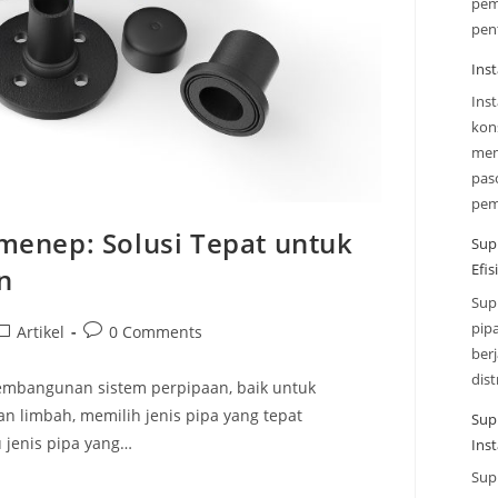
pem
pen
Inst
Ins
kon
mem
paso
pe
menep: Solusi Tepat untuk
Sup
Efi
n
Sup
pip
Artikel
0 Comments
ber
dist
embangunan sistem perpipaan, baik untuk
n limbah, memilih jenis pipa yang tepat
Sup
jenis pipa yang…
Inst
Sup