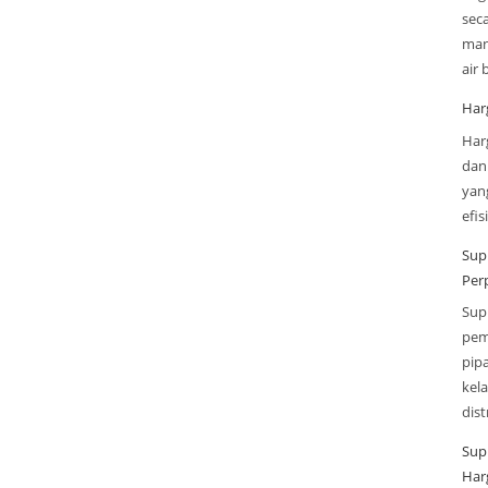
sec
man
air
Har
Har
dan
yan
efi
Sup
Per
Sup
pem
pip
kel
dis
Sup
Har