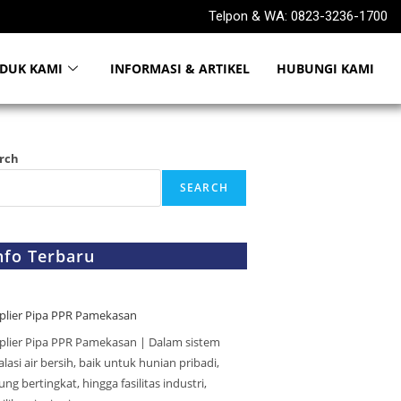
Telpon & WA: 0823-3236-1700
DUK KAMI
INFORMASI & ARTIKEL
HUBUNGI KAMI
rch
SEARCH
nfo Terbaru
plier Pipa PPR Pamekasan
plier Pipa PPR Pamekasan | Dalam sistem
alasi air bersih, baik untuk hunian pribadi,
ng bertingkat, hingga fasilitas industri,