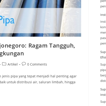
pem
pen
Inst
Ins
kon
mem
paso
pe
ojonegoro: Ragam Tangguh,
ngkungan
Sup
Efi
Artikel
0 Comments
Sup
pip
ber
 jenis pipa yang tepat menjadi hal penting agar
dist
aik untuk distribusi air, saluran limbah, hingga
Sup
Inst
Sup