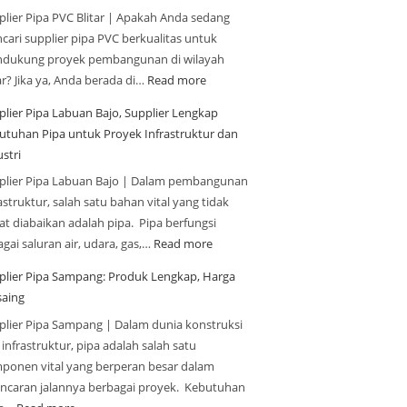
plier Pipa PVC Blitar | Apakah Anda sedang
cari supplier pipa PVC berkualitas untuk
dukung proyek pembangunan di wilayah
ar? Jika ya, Anda berada di…
Read more
plier Pipa Labuan Bajo, Supplier Lengkap
utuhan Pipa untuk Proyek Infrastruktur dan
stri
plier Pipa Labuan Bajo | Dalam pembangunan
astruktur, salah satu bahan vital yang tidak
at diabaikan adalah pipa. Pipa berfungsi
gai saluran air, udara, gas,…
Read more
plier Pipa Sampang: Produk Lengkap, Harga
saing
plier Pipa Sampang | Dalam dunia konstruksi
infrastruktur, pipa adalah salah satu
ponen vital yang berperan besar dalam
ancaran jalannya berbagai proyek. Kebutuhan