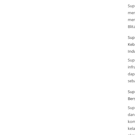
Sup
men
men
Blit
Sup
Keb
Indu
Sup
infr
dap
seba
Sup
Ber
Sup
dan 
kom
kel