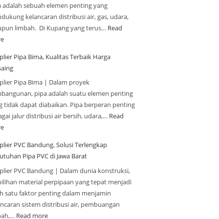
a adalah sebuah elemen penting yang
ukung kelancaran distribusi air, gas, udara,
upun limbah. Di Kupang yang terus…
Read
e
lier Pipa Bima, Kualitas Terbaik Harga
saing
plier Pipa Bima | Dalam proyek
bangunan, pipa adalah suatu elemen penting
g tidak dapat diabaikan. Pipa berperan penting
gai jalur distribusi air bersih, udara,…
Read
e
plier PVC Bandung, Solusi Terlengkap
utuhan Pipa PVC di Jawa Barat
plier PVC Bandung | Dalam dunia konstruksi,
ilihan material perpipaan yang tepat menjadi
ah satu faktor penting dalam menjamin
ancaran sistem distribusi air, pembuangan
bah,…
Read more