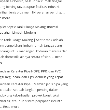
ipaan air bersih, baik untuk rumah tinggal,
ng bertingkat, ataupun fasilitas industri,
ilihan jenis pipa memiliki peranan penting. …
d more
plier Septic Tank Bioaga Malang: Inovasi
golahan Limbah Modern
tic Tank Bioaga Malang | Septic tank adalah
tem pengolahan limbah rumah tangga yang
ancang untuk menangani kotoran manusia dan
bah domestik lainnya secara efisien. …
Read
e
bedaan Karakter Pipa HDPE, PPR, dan PVC:
gsi, Kegunaan, dan Tips Memilih yang Tepat
bedaan Karakter Pipa | Memilih jenis pipa yang
at adalah sebuah langkah penting dalam
dukung keberhasilan proyek konstruksi,
alasi air, ataupun sistem perpipaan industri.
a…
Read more