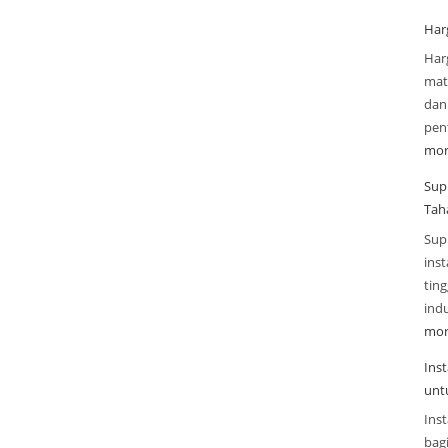
Har
Har
mate
dan
pen
mor
Sup
Tah
Sup
inst
tin
indu
mor
Ins
unt
Inst
bag