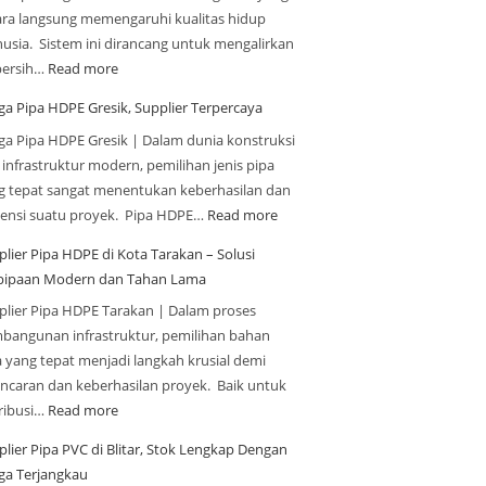
ara langsung memengaruhi kualitas hidup
usia. Sistem ini dirancang untuk mengalirkan
 bersih…
Read more
ga Pipa HDPE Gresik, Supplier Terpercaya
ga Pipa HDPE Gresik | Dalam dunia konstruksi
 infrastruktur modern, pemilihan jenis pipa
g tepat sangat menentukan keberhasilan dan
siensi suatu proyek. Pipa HDPE…
Read more
plier Pipa HDPE di Kota Tarakan – Solusi
pipaan Modern dan Tahan Lama
plier Pipa HDPE Tarakan | Dalam proses
bangunan infrastruktur, pemilihan bahan
a yang tepat menjadi langkah krusial demi
ancaran dan keberhasilan proyek. Baik untuk
tribusi…
Read more
plier Pipa PVC di Blitar, Stok Lengkap Dengan
ga Terjangkau