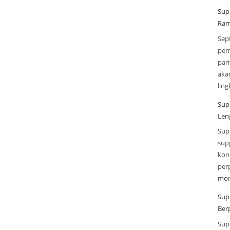
Sup
Ram
Sep
pem
par
aka
lin
Sup
Len
Sup
sup
kon
per
mor
Sup
Ber
Sup