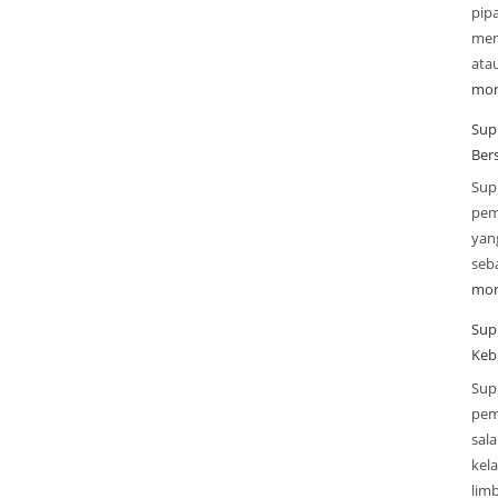
pip
mend
ata
mor
Supp
Ber
Sup
pem
yan
seba
mor
Sup
Keb
Sup
pem
sal
kel
lim