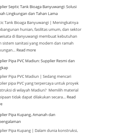
plier Septic Tank Bioaga Banyuwangi: Solusi
ah Lingkungan dan Tahan Lama
tic Tank Bioaga Banyuwangi | Meningkatnya
bangunan hunian, fasilitas umum, dan sektor
iwisata di Banyuwangi membuat kebutuhan
n sistem sanitasi yang modern dan ramah
gkungan…
Read more
plier Pipa PVC Madiun: Supplier Resmi dan
gkap
plier Pipa PVC Madiun | Sedang mencari
plier pipa PVC yang terpercaya untuk proyek
struksi di wilayah Madiun? Memilih material
pipaan tidak dapat dilakukan secara…
Read
e
plier Pipa Kupang, Amanah dan
pengalaman
plier Pipa Kupang | Dalam dunia konstruksi,