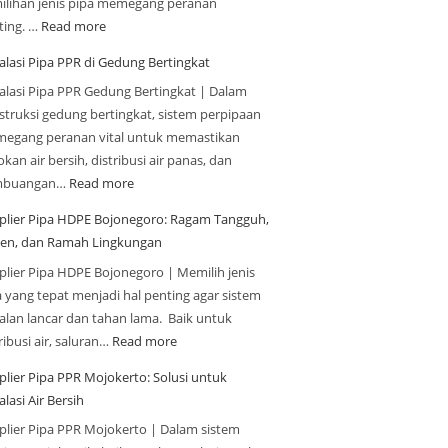
ilihan jenis pipa memegang peranan
ting. …
Read more
alasi Pipa PPR di Gedung Bertingkat
talasi Pipa PPR Gedung Bertingkat | Dalam
struksi gedung bertingkat, sistem perpipaan
egang peranan vital untuk memastikan
kan air bersih, distribusi air panas, dan
mbuangan…
Read more
plier Pipa HDPE Bojonegoro: Ragam Tangguh,
sien, dan Ramah Lingkungan
plier Pipa HDPE Bojonegoro | Memilih jenis
a yang tepat menjadi hal penting agar sistem
jalan lancar dan tahan lama. Baik untuk
ribusi air, saluran…
Read more
plier Pipa PPR Mojokerto: Solusi untuk
alasi Air Bersih
plier Pipa PPR Mojokerto | Dalam sistem