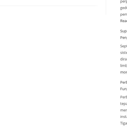
perp
gedu
pem
Rea
Sup
Pen
Sep
sis
dir
lim
mor
Per
Fun
Per
tep
men
inst
Tig