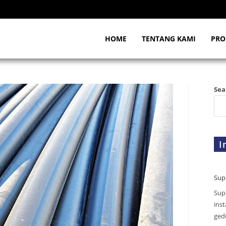
HOME
TENTANG KAMI
PRO
Sea
I
Sup
Sup
inst
gedu