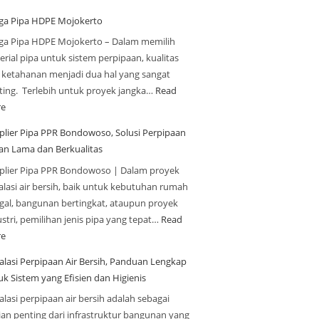
ga Pipa HDPE Mojokerto
ga Pipa HDPE Mojokerto – Dalam memilih
rial pipa untuk sistem perpipaan, kualitas
 ketahanan menjadi dua hal yang sangat
ting. Terlebih untuk proyek jangka…
Read
e
plier Pipa PPR Bondowoso, Solusi Perpipaan
an Lama dan Berkualitas
plier Pipa PPR Bondowoso | Dalam proyek
alasi air bersih, baik untuk kebutuhan rumah
ggal, bangunan bertingkat, ataupun proyek
stri, pemilihan jenis pipa yang tepat…
Read
e
talasi Perpipaan Air Bersih, Panduan Lengkap
uk Sistem yang Efisien dan Higienis
alasi perpipaan air bersih adalah sebagai
ian penting dari infrastruktur bangunan yang