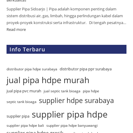
Berkualitas
Supplier Pipa Sidoarjo | Pipa adalah komponen penting dalam
sistem distribusi air, gas, limbah, hingga perlindungan kabel dalam
proyek-proyek konstruksi serta infrastruktur. Di tengah pesatnya…
Read more
Info Terbaru
distributor pipa ppr surabaya
distributor pipa hdpe surabaya
jual pipa hdpe murah
jual pipa pvc murah
jual septic tank bioaga
pipa hdpe
supplier hdpe surabaya
septic tank bioaga
supplier pipa hdpe
supplier pipa
supplier pipa hdpe bali
supplier pipa hdpe banyuwangi
supplier pipa hdpe gresik