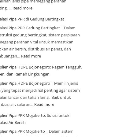
ilihan jenis pipa memegang peranan
ting. …
Read more
alasi Pipa PPR di Gedung Bertingkat
talasi Pipa PPR Gedung Bertingkat | Dalam
struksi gedung bertingkat, sistem perpipaan
egang peranan vital untuk memastikan
kan air bersih, distribusi air panas, dan
mbuangan…
Read more
plier Pipa HDPE Bojonegoro: Ragam Tangguh,
sien, dan Ramah Lingkungan
plier Pipa HDPE Bojonegoro | Memilih jenis
a yang tepat menjadi hal penting agar sistem
jalan lancar dan tahan lama. Baik untuk
ribusi air, saluran…
Read more
plier Pipa PPR Mojokerto: Solusi untuk
alasi Air Bersih
plier Pipa PPR Mojokerto | Dalam sistem