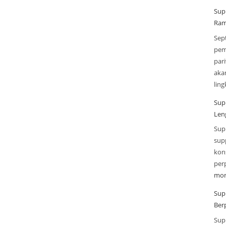
Sup
Ram
Sep
pem
par
aka
lin
Sup
Len
Sup
sup
kon
per
mor
Sup
Ber
Sup