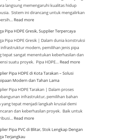
ara langsung memengaruhi kualitas hidup
usia. Sistem ini dirancang untuk mengalirkan
 bersih…
Read more
ga Pipa HDPE Gresik, Supplier Terpercaya
ga Pipa HDPE Gresik | Dalam dunia konstruksi
 infrastruktur modern, pemilihan jenis pipa
g tepat sangat menentukan keberhasilan dan
siensi suatu proyek. Pipa HDPE…
Read more
plier Pipa HDPE di Kota Tarakan – Solusi
pipaan Modern dan Tahan Lama
plier Pipa HDPE Tarakan | Dalam proses
bangunan infrastruktur, pemilihan bahan
a yang tepat menjadi langkah krusial demi
ancaran dan keberhasilan proyek. Baik untuk
tribusi…
Read more
plier Pipa PVC di Blitar, Stok Lengkap Dengan
ga Terjangkau