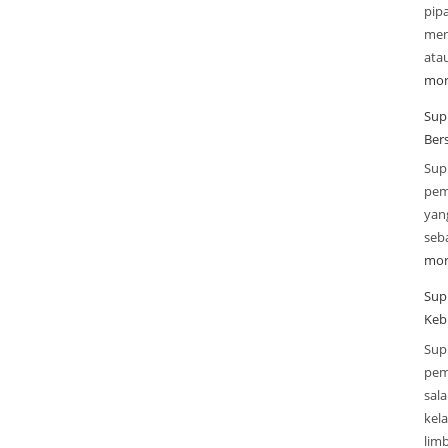
pip
mend
ata
mor
Supp
Ber
Sup
pem
yan
seba
mor
Sup
Keb
Sup
pem
sal
kel
lim