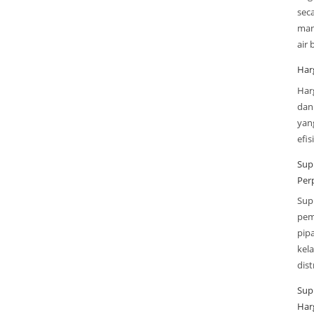
sec
man
air
Har
Har
dan
yan
efi
Sup
Per
Sup
pem
pip
kel
dis
Sup
Har