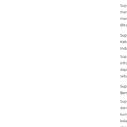
Sup
men
men
Blit
Sup
Keb
Indu
Sup
infr
dap
seba
Sup
Ber
Sup
dan 
kom
kel