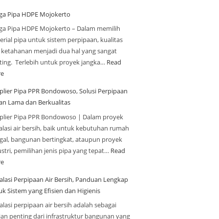
ga Pipa HDPE Mojokerto
ga Pipa HDPE Mojokerto – Dalam memilih
rial pipa untuk sistem perpipaan, kualitas
 ketahanan menjadi dua hal yang sangat
ting. Terlebih untuk proyek jangka…
Read
e
plier Pipa PPR Bondowoso, Solusi Perpipaan
an Lama dan Berkualitas
plier Pipa PPR Bondowoso | Dalam proyek
alasi air bersih, baik untuk kebutuhan rumah
ggal, bangunan bertingkat, ataupun proyek
stri, pemilihan jenis pipa yang tepat…
Read
e
talasi Perpipaan Air Bersih, Panduan Lengkap
uk Sistem yang Efisien dan Higienis
alasi perpipaan air bersih adalah sebagai
ian penting dari infrastruktur bangunan yang