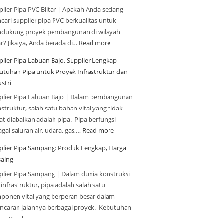
plier Pipa PVC Blitar | Apakah Anda sedang
cari supplier pipa PVC berkualitas untuk
dukung proyek pembangunan di wilayah
ar? Jika ya, Anda berada di…
Read more
plier Pipa Labuan Bajo, Supplier Lengkap
utuhan Pipa untuk Proyek Infrastruktur dan
stri
plier Pipa Labuan Bajo | Dalam pembangunan
astruktur, salah satu bahan vital yang tidak
at diabaikan adalah pipa. Pipa berfungsi
gai saluran air, udara, gas,…
Read more
plier Pipa Sampang: Produk Lengkap, Harga
saing
plier Pipa Sampang | Dalam dunia konstruksi
infrastruktur, pipa adalah salah satu
ponen vital yang berperan besar dalam
ancaran jalannya berbagai proyek. Kebutuhan