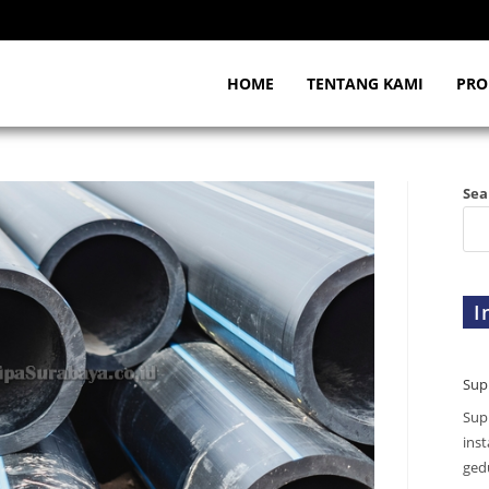
HOME
TENTANG KAMI
PRO
Sea
I
Sup
Sup
inst
gedu