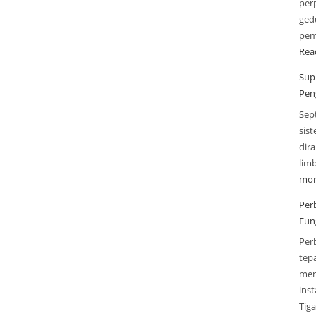
perp
gedu
pem
Rea
Sup
Pen
Sep
sis
dir
lim
mor
Per
Fun
Per
tep
men
inst
Tig