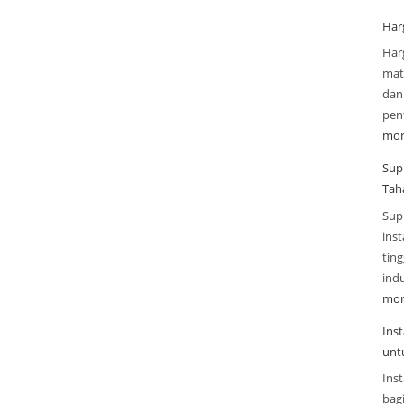
Har
Har
mate
dan
pen
mor
Sup
Tah
Sup
inst
tin
indu
mor
Ins
unt
Inst
bag