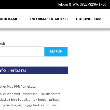
Telpon & WA: 0823-3236-1700
DUK KAMI
INFORMASI & ARTIKEL
HUBUNGI KAMI
rch
SEARCH
nfo Terbaru
plier Pipa PPR Pamekasan
plier Pipa PPR Pamekasan | Dalam sistem
alasi air bersih, baik untuk hunian pribadi,
ng bertingkat, hingga fasilitas industri,