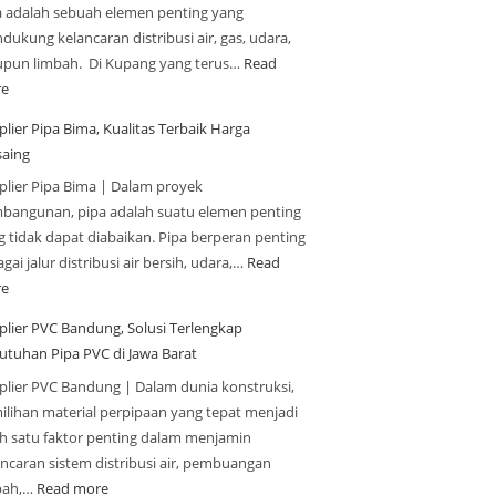
a adalah sebuah elemen penting yang
ukung kelancaran distribusi air, gas, udara,
upun limbah. Di Kupang yang terus…
Read
e
lier Pipa Bima, Kualitas Terbaik Harga
saing
plier Pipa Bima | Dalam proyek
bangunan, pipa adalah suatu elemen penting
g tidak dapat diabaikan. Pipa berperan penting
gai jalur distribusi air bersih, udara,…
Read
e
plier PVC Bandung, Solusi Terlengkap
utuhan Pipa PVC di Jawa Barat
plier PVC Bandung | Dalam dunia konstruksi,
ilihan material perpipaan yang tepat menjadi
ah satu faktor penting dalam menjamin
ancaran sistem distribusi air, pembuangan
bah,…
Read more