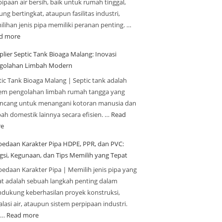
ipaan air bersih, baik untuk rumah tinggal,
ng bertingkat, ataupun fasilitas industri,
ilihan jenis pipa memiliki peranan penting. …
d more
plier Septic Tank Bioaga Malang: Inovasi
golahan Limbah Modern
tic Tank Bioaga Malang | Septic tank adalah
tem pengolahan limbah rumah tangga yang
ancang untuk menangani kotoran manusia dan
bah domestik lainnya secara efisien. …
Read
e
bedaan Karakter Pipa HDPE, PPR, dan PVC:
gsi, Kegunaan, dan Tips Memilih yang Tepat
bedaan Karakter Pipa | Memilih jenis pipa yang
at adalah sebuah langkah penting dalam
dukung keberhasilan proyek konstruksi,
alasi air, ataupun sistem perpipaan industri.
a…
Read more