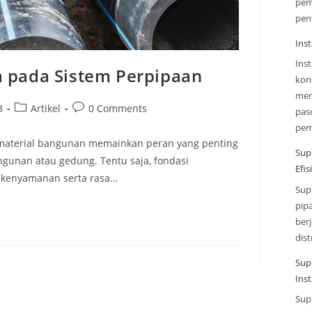
pem
pen
Inst
Ins
a pada Sistem Perpipaan
kon
mem
3
Artikel
0 Comments
paso
pe
s material bangunan memainkan peran yang penting
Sup
gunan atau gedung. Tentu saja, fondasi
Efi
 kenyamanan serta rasa…
Sup
pip
ber
dist
Sup
Inst
Sup