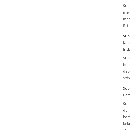
Sup
men
men
Blit
Sup
Keb
Indu
Sup
infr
dap
seba
Sup
Ber
Sup
dan 
kom
kel