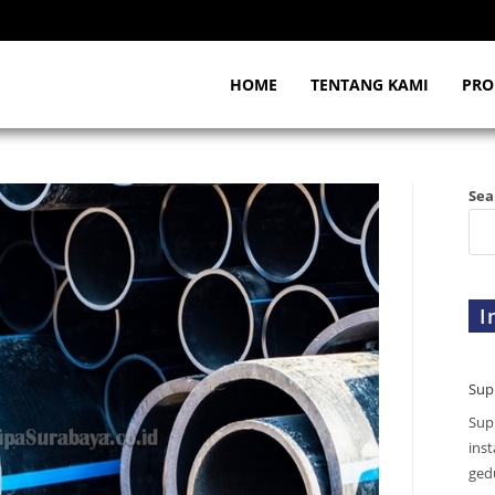
HOME
TENTANG KAMI
PRO
Sea
I
Sup
Sup
inst
gedu