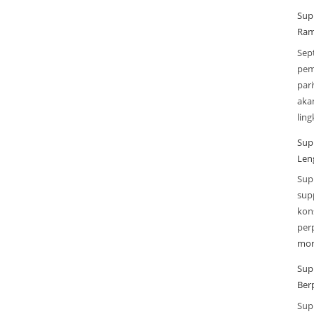
Sup
Ram
Sep
pem
par
aka
lin
Sup
Len
Sup
sup
kon
per
mor
Sup
Ber
Sup