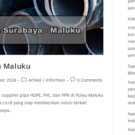
pem
pen
Inst
Ins
kon
mem
paso
pe
a Maluku
Sup
Efi
ber 2024
Artikel
/
Informasi
0 Comments
Sup
pip
 supplier pipa HDPE, PVC, dan PPR di Pulau Maluku
ber
a.co.id yang siap memberikan solusi terkait
dist
abaya…
Sup
Inst
Sup