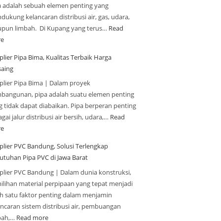
a adalah sebuah elemen penting yang
ukung kelancaran distribusi air, gas, udara,
upun limbah. Di Kupang yang terus…
Read
e
lier Pipa Bima, Kualitas Terbaik Harga
saing
plier Pipa Bima | Dalam proyek
bangunan, pipa adalah suatu elemen penting
g tidak dapat diabaikan. Pipa berperan penting
gai jalur distribusi air bersih, udara,…
Read
e
plier PVC Bandung, Solusi Terlengkap
utuhan Pipa PVC di Jawa Barat
plier PVC Bandung | Dalam dunia konstruksi,
ilihan material perpipaan yang tepat menjadi
ah satu faktor penting dalam menjamin
ancaran sistem distribusi air, pembuangan
bah,…
Read more