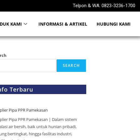
Telpon & WA: 0823-3236-1700
DUK KAMI
INFORMASI & ARTIKEL
HUBUNGI KAMI
rch
SEARCH
nfo Terbaru
plier Pipa PPR Pamekasan
plier Pipa PPR Pamekasan | Dalam sistem
alasi air bersih, baik untuk hunian pribadi,
ng bertingkat, hingga fasilitas industri,