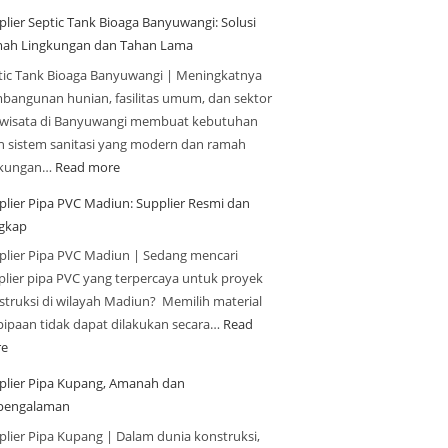
plier Septic Tank Bioaga Banyuwangi: Solusi
ah Lingkungan dan Tahan Lama
tic Tank Bioaga Banyuwangi | Meningkatnya
bangunan hunian, fasilitas umum, dan sektor
iwisata di Banyuwangi membuat kebutuhan
n sistem sanitasi yang modern dan ramah
gkungan…
Read more
plier Pipa PVC Madiun: Supplier Resmi dan
gkap
plier Pipa PVC Madiun | Sedang mencari
plier pipa PVC yang terpercaya untuk proyek
struksi di wilayah Madiun? Memilih material
pipaan tidak dapat dilakukan secara…
Read
e
plier Pipa Kupang, Amanah dan
pengalaman
plier Pipa Kupang | Dalam dunia konstruksi,