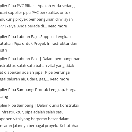
plier Pipa PVC Blitar | Apakah Anda sedang
cari supplier pipa PVC berkualitas untuk
dukung proyek pembangunan di wilayah
ar? Jika ya, Anda berada di…
Read more
plier Pipa Labuan Bajo, Supplier Lengkap
utuhan Pipa untuk Proyek Infrastruktur dan
stri
plier Pipa Labuan Bajo | Dalam pembangunan
astruktur, salah satu bahan vital yang tidak
at diabaikan adalah pipa. Pipa berfungsi
gai saluran air, udara, gas,…
Read more
plier Pipa Sampang: Produk Lengkap, Harga
saing
plier Pipa Sampang | Dalam dunia konstruksi
infrastruktur, pipa adalah salah satu
ponen vital yang berperan besar dalam
ancaran jalannya berbagai proyek. Kebutuhan