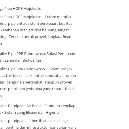
ga Pipa HDPE Mojokerto
ga Pipa HDPE Mojokerto – Dalam memilih
rial pipa untuk sistem perpipaan, kualitas
 ketahanan menjadi dua hal yang sangat
ting. Terlebih untuk proyek jangka…
Read
e
plier Pipa PPR Bondowoso, Solusi Perpipaan
an Lama dan Berkualitas
plier Pipa PPR Bondowoso | Dalam proyek
alasi air bersih, baik untuk kebutuhan rumah
ggal, bangunan bertingkat, ataupun proyek
stri, pemilihan jenis pipa yang tepat…
Read
e
talasi Perpipaan Air Bersih, Panduan Lengkap
uk Sistem yang Efisien dan Higienis
alasi perpipaan air bersih adalah sebagai
ian penting dari infrastruktur bangunan yang