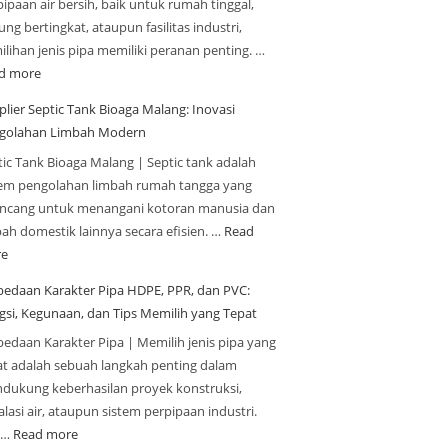
ipaan air bersih, baik untuk rumah tinggal,
ng bertingkat, ataupun fasilitas industri,
ilihan jenis pipa memiliki peranan penting. …
d more
plier Septic Tank Bioaga Malang: Inovasi
golahan Limbah Modern
tic Tank Bioaga Malang | Septic tank adalah
tem pengolahan limbah rumah tangga yang
ancang untuk menangani kotoran manusia dan
bah domestik lainnya secara efisien. …
Read
e
bedaan Karakter Pipa HDPE, PPR, dan PVC:
gsi, Kegunaan, dan Tips Memilih yang Tepat
bedaan Karakter Pipa | Memilih jenis pipa yang
at adalah sebuah langkah penting dalam
dukung keberhasilan proyek konstruksi,
alasi air, ataupun sistem perpipaan industri.
a…
Read more