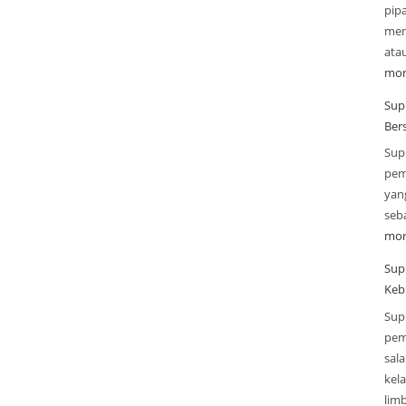
pip
mend
ata
mor
Supp
Ber
Sup
pem
yan
seba
mor
Sup
Keb
Sup
pem
sal
kel
lim