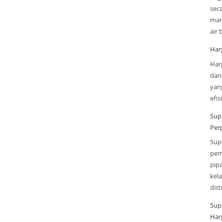
sec
man
air
Har
Har
dan
yan
efi
Sup
Per
Sup
pem
pip
kel
dis
Sup
Har