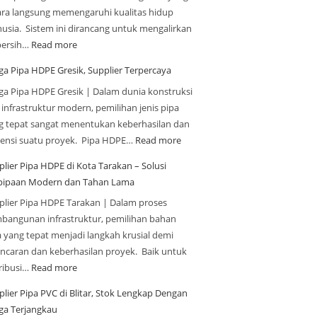
ara langsung memengaruhi kualitas hidup
usia. Sistem ini dirancang untuk mengalirkan
 bersih…
Read more
ga Pipa HDPE Gresik, Supplier Terpercaya
ga Pipa HDPE Gresik | Dalam dunia konstruksi
 infrastruktur modern, pemilihan jenis pipa
g tepat sangat menentukan keberhasilan dan
siensi suatu proyek. Pipa HDPE…
Read more
plier Pipa HDPE di Kota Tarakan – Solusi
pipaan Modern dan Tahan Lama
plier Pipa HDPE Tarakan | Dalam proses
bangunan infrastruktur, pemilihan bahan
a yang tepat menjadi langkah krusial demi
ancaran dan keberhasilan proyek. Baik untuk
tribusi…
Read more
plier Pipa PVC di Blitar, Stok Lengkap Dengan
ga Terjangkau