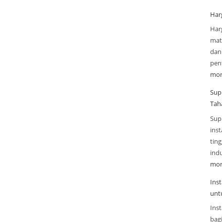
Har
Har
mate
dan
pen
mor
Sup
Tah
Sup
inst
tin
indu
mor
Ins
unt
Inst
bag