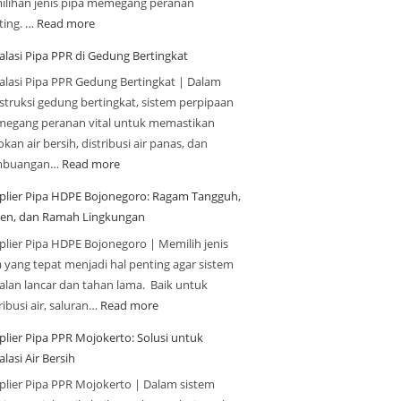
ilihan jenis pipa memegang peranan
ting. …
Read more
alasi Pipa PPR di Gedung Bertingkat
talasi Pipa PPR Gedung Bertingkat | Dalam
struksi gedung bertingkat, sistem perpipaan
egang peranan vital untuk memastikan
kan air bersih, distribusi air panas, dan
mbuangan…
Read more
plier Pipa HDPE Bojonegoro: Ragam Tangguh,
sien, dan Ramah Lingkungan
plier Pipa HDPE Bojonegoro | Memilih jenis
a yang tepat menjadi hal penting agar sistem
jalan lancar dan tahan lama. Baik untuk
ribusi air, saluran…
Read more
plier Pipa PPR Mojokerto: Solusi untuk
alasi Air Bersih
plier Pipa PPR Mojokerto | Dalam sistem