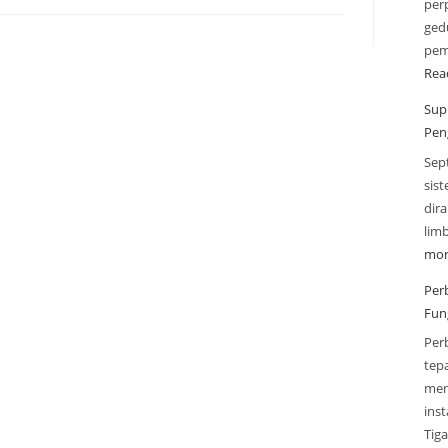
perp
gedu
pem
Rea
Sup
Pen
Sep
sis
dir
lim
mor
Per
Fun
Per
tep
men
inst
Tig