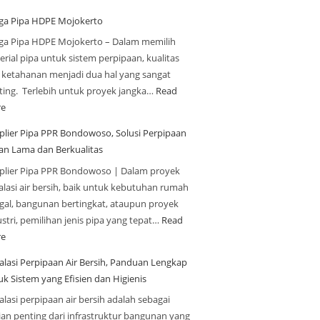
ga Pipa HDPE Mojokerto
ga Pipa HDPE Mojokerto – Dalam memilih
rial pipa untuk sistem perpipaan, kualitas
 ketahanan menjadi dua hal yang sangat
ting. Terlebih untuk proyek jangka…
Read
e
plier Pipa PPR Bondowoso, Solusi Perpipaan
an Lama dan Berkualitas
plier Pipa PPR Bondowoso | Dalam proyek
alasi air bersih, baik untuk kebutuhan rumah
ggal, bangunan bertingkat, ataupun proyek
stri, pemilihan jenis pipa yang tepat…
Read
e
talasi Perpipaan Air Bersih, Panduan Lengkap
uk Sistem yang Efisien dan Higienis
alasi perpipaan air bersih adalah sebagai
ian penting dari infrastruktur bangunan yang