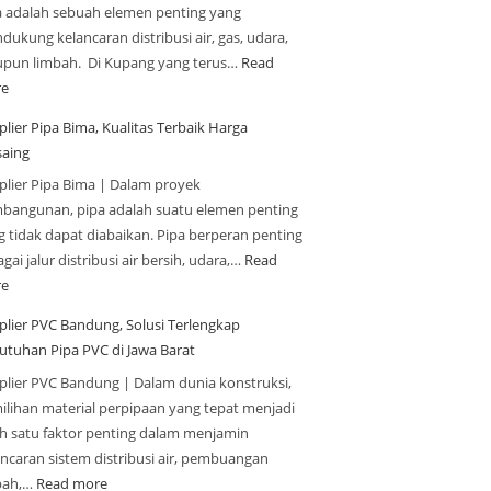
a adalah sebuah elemen penting yang
ukung kelancaran distribusi air, gas, udara,
upun limbah. Di Kupang yang terus…
Read
e
lier Pipa Bima, Kualitas Terbaik Harga
saing
plier Pipa Bima | Dalam proyek
bangunan, pipa adalah suatu elemen penting
g tidak dapat diabaikan. Pipa berperan penting
gai jalur distribusi air bersih, udara,…
Read
e
plier PVC Bandung, Solusi Terlengkap
utuhan Pipa PVC di Jawa Barat
plier PVC Bandung | Dalam dunia konstruksi,
ilihan material perpipaan yang tepat menjadi
ah satu faktor penting dalam menjamin
ancaran sistem distribusi air, pembuangan
bah,…
Read more