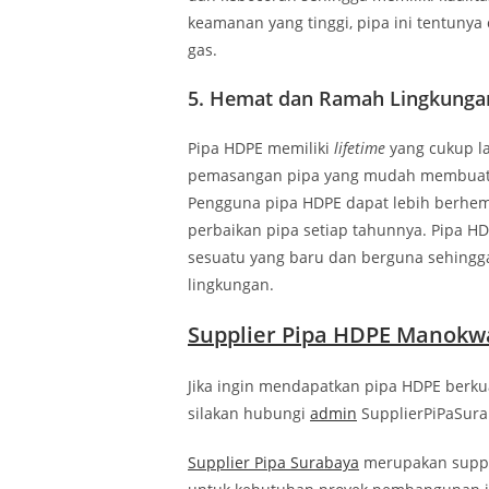
keamanan yang tinggi, pipa ini tentunya
gas.
5.
Hemat dan Ramah Lingkunga
Pipa HDPE memiliki
lifetime
yang cukup la
pemasangan pipa yang mudah membuat i
Pengguna pipa HDPE dapat lebih berhem
perbaikan pipa setiap tahunnya. Pipa HD
sesuatu yang baru dan berguna sehingga
lingkungan.
Supplier Pipa HDPE Manokwa
Jika ingin mendapatkan pipa HDPE berku
silakan hubungi
admin
SupplierPiPaSurab
Supplier Pipa Surabaya
merupakan suppli