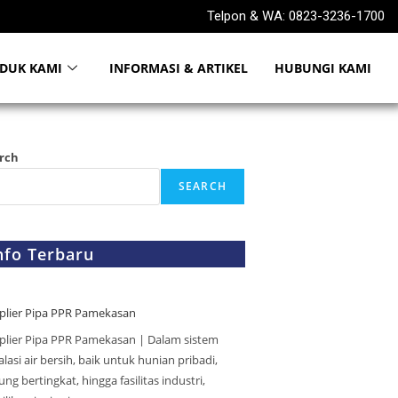
Telpon & WA: 0823-3236-1700
DUK KAMI
INFORMASI & ARTIKEL
HUBUNGI KAMI
rch
SEARCH
nfo Terbaru
plier Pipa PPR Pamekasan
plier Pipa PPR Pamekasan | Dalam sistem
alasi air bersih, baik untuk hunian pribadi,
ng bertingkat, hingga fasilitas industri,