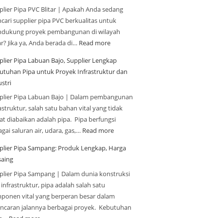
plier Pipa PVC Blitar | Apakah Anda sedang
cari supplier pipa PVC berkualitas untuk
dukung proyek pembangunan di wilayah
ar? Jika ya, Anda berada di…
Read more
plier Pipa Labuan Bajo, Supplier Lengkap
utuhan Pipa untuk Proyek Infrastruktur dan
stri
plier Pipa Labuan Bajo | Dalam pembangunan
astruktur, salah satu bahan vital yang tidak
at diabaikan adalah pipa. Pipa berfungsi
gai saluran air, udara, gas,…
Read more
plier Pipa Sampang: Produk Lengkap, Harga
saing
plier Pipa Sampang | Dalam dunia konstruksi
infrastruktur, pipa adalah salah satu
ponen vital yang berperan besar dalam
ancaran jalannya berbagai proyek. Kebutuhan