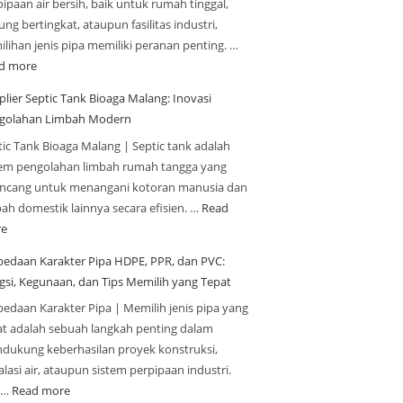
ipaan air bersih, baik untuk rumah tinggal,
ng bertingkat, ataupun fasilitas industri,
ilihan jenis pipa memiliki peranan penting. …
d more
plier Septic Tank Bioaga Malang: Inovasi
golahan Limbah Modern
tic Tank Bioaga Malang | Septic tank adalah
tem pengolahan limbah rumah tangga yang
ancang untuk menangani kotoran manusia dan
bah domestik lainnya secara efisien. …
Read
e
bedaan Karakter Pipa HDPE, PPR, dan PVC:
gsi, Kegunaan, dan Tips Memilih yang Tepat
bedaan Karakter Pipa | Memilih jenis pipa yang
at adalah sebuah langkah penting dalam
dukung keberhasilan proyek konstruksi,
alasi air, ataupun sistem perpipaan industri.
a…
Read more