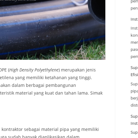
pem
pen
Inst
Ins
kon
mem
paso
pe
Sup
DPE (
High Density Polyethylene
) merupakan jenis
Efi
ietilena yang memiliki ketahanan yang tinggi.
Sup
gunakan dalam berbagai pembangunan
pip
kteristik material yang kuat dan tahan lama. Simak
ber
dist
Sup
Inst
kontraktor sebagai material pipa yang memiliki
Sup
juga sudah banyak diaplikasikan dalam