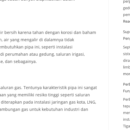
perp
gedu
pem
Rea
Sup
ir bersih karena tahan dengan korosi dan baham
Pen
, air yang mengalir di dalamnya tidak
mbutuhkan pipa ini, seperti instalasi
Sep
sis
 di perumahan atau gedung, saluran irigasi,
dir
se, dan sebagainya.
lim
mor
Per
luran gas. Tentunya karakteristik pipa ini sangat
Fun
an yang memiliki resiko tinggi seperti saluran
Per
diterapkan pada instalasi jaringan gas kota, LNG,
tep
sambungan gas untuk kebutuhan industri dan
men
inst
Tig