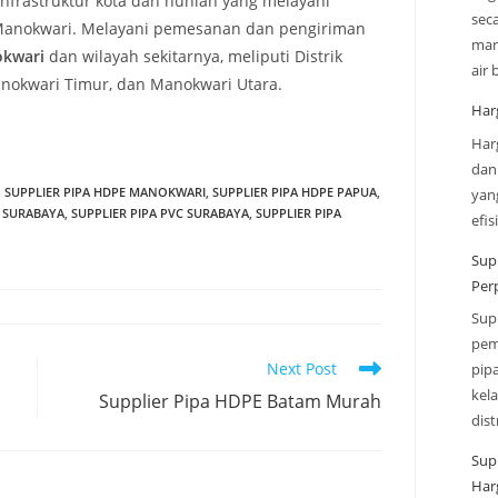
frastruktur kota dan hunian yang melayani
sec
 Manokwari. Melayani pemesanan dan pengiriman
man
kwari
dan wilayah sekitarnya, meliputi Distrik
air
nokwari Timur, dan Manokwari Utara.
Har
Har
dan
,
SUPPLIER PIPA HDPE MANOKWARI
,
SUPPLIER PIPA HDPE PAPUA
,
yan
R SURABAYA
,
SUPPLIER PIPA PVC SURABAYA
,
SUPPLIER PIPA
efi
Sup
Per
Sup
pem
Next Post
pip
kel
Supplier Pipa HDPE Batam Murah
dis
Sup
Har