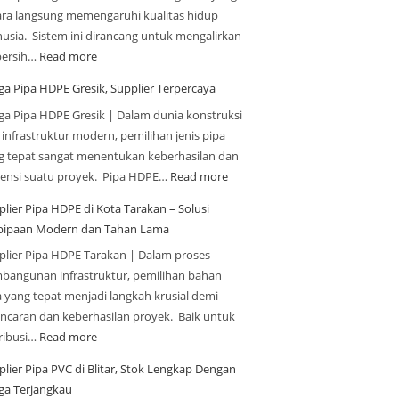
ara langsung memengaruhi kualitas hidup
usia. Sistem ini dirancang untuk mengalirkan
 bersih…
Read more
ga Pipa HDPE Gresik, Supplier Terpercaya
ga Pipa HDPE Gresik | Dalam dunia konstruksi
 infrastruktur modern, pemilihan jenis pipa
g tepat sangat menentukan keberhasilan dan
siensi suatu proyek. Pipa HDPE…
Read more
plier Pipa HDPE di Kota Tarakan – Solusi
pipaan Modern dan Tahan Lama
plier Pipa HDPE Tarakan | Dalam proses
bangunan infrastruktur, pemilihan bahan
a yang tepat menjadi langkah krusial demi
ancaran dan keberhasilan proyek. Baik untuk
tribusi…
Read more
plier Pipa PVC di Blitar, Stok Lengkap Dengan
ga Terjangkau