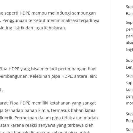
Sup
lene seperti HDPE mampu melindungi sambungan
Ram
). Penggunaan tersebut meminimalisasi terjadinya
Sep
ting listrik dan juga kebakaran.
pem
par
aka
lin
Sup
Len
 Pipa HDPE yang bisa menjadi pertimbangan bagi
Sup
pembangunan. Kelebihan pipa HDPE, antara lain:
sup
a.
kon
per
arat, Pipa HDPE memiliki ketahanan yang sangat
mor
juga terhadap bahan kimia, termasuk bahan kimia
Sup
ofluorik. Permukaan dalam pipa tidak akan mudah
Ber
an karena reaksi senyawa yang terbawa oleh
Sup
pipa ini banyak digunakan sebagai pipa untuk