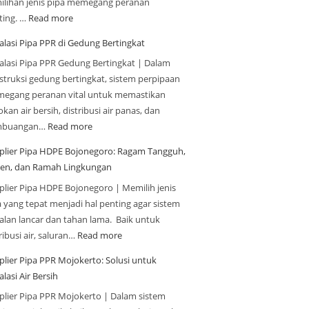
ilihan jenis pipa memegang peranan
ting. …
Read more
alasi Pipa PPR di Gedung Bertingkat
talasi Pipa PPR Gedung Bertingkat | Dalam
struksi gedung bertingkat, sistem perpipaan
egang peranan vital untuk memastikan
kan air bersih, distribusi air panas, dan
mbuangan…
Read more
plier Pipa HDPE Bojonegoro: Ragam Tangguh,
sien, dan Ramah Lingkungan
plier Pipa HDPE Bojonegoro | Memilih jenis
a yang tepat menjadi hal penting agar sistem
jalan lancar dan tahan lama. Baik untuk
ribusi air, saluran…
Read more
plier Pipa PPR Mojokerto: Solusi untuk
alasi Air Bersih
plier Pipa PPR Mojokerto | Dalam sistem