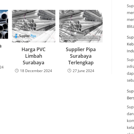
Sup
men
men
Blit
Sup
Keb
a
Harga PVC
Supplier Pipa
Indu
Limbah
Surabaya
Sup
Surabaya
Terlengkap
infr
24
18 December 2024
27 June 2024
dap
seba
Sup
Ber
Sup
dan 
kom
kel