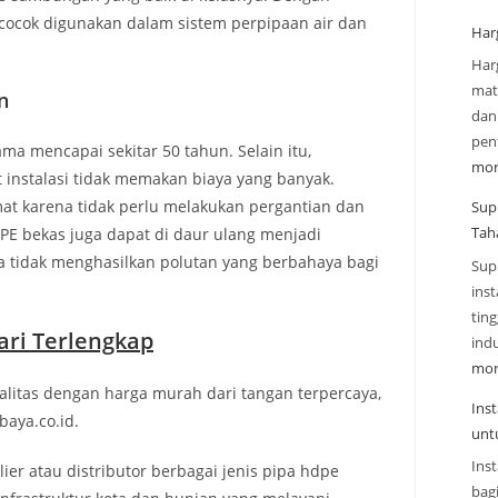
 cocok digunakan dalam sistem perpipaan air dan
Har
Har
mate
n
dan
pen
ma mencapai sekitar 50 tahun. Selain itu,
mor
nstalasi tidak memakan biaya yang banyak.
at karena tidak perlu melakukan pergantian dan
Sup
Tah
PE bekas juga dapat di daur ulang menjadi
 tidak menghasilkan polutan yang berbahaya bagi
Sup
inst
tin
ri Terlengkap
indu
mor
alitas dengan harga murah dari tangan terpercaya,
Ins
aya.co.id.
unt
Inst
er atau distributor berbagai jenis pipa hdpe
bag