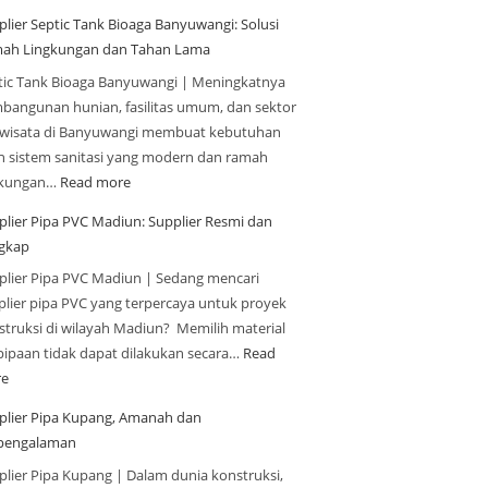
plier Septic Tank Bioaga Banyuwangi: Solusi
ah Lingkungan dan Tahan Lama
tic Tank Bioaga Banyuwangi | Meningkatnya
bangunan hunian, fasilitas umum, dan sektor
iwisata di Banyuwangi membuat kebutuhan
n sistem sanitasi yang modern dan ramah
gkungan…
Read more
plier Pipa PVC Madiun: Supplier Resmi dan
gkap
plier Pipa PVC Madiun | Sedang mencari
plier pipa PVC yang terpercaya untuk proyek
struksi di wilayah Madiun? Memilih material
pipaan tidak dapat dilakukan secara…
Read
e
plier Pipa Kupang, Amanah dan
pengalaman
plier Pipa Kupang | Dalam dunia konstruksi,