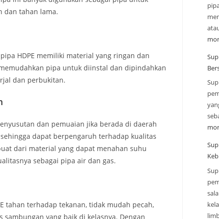
pip
an dan tahan lama.
mend
ata
mor
 pipa HDPE memiliki material yang ringan dan
Supp
but memudahkan pipa untuk diinstal dan dipindahkan
Ber
rjal dan perbukitan.
Sup
pem
m
yan
seba
penyusutan dan pemuaian jika berada di daerah
mor
 sehingga dapat berpengaruh terhadap kualitas
Sup
uat dari material yang dapat menahan suhu
Keb
itasnya sebagai pipa air dan gas.
Sup
pem
sal
kel
PE tahan terhadap tekanan, tidak mudah pecah,
lim
as sambungan yang baik di kelasnya. Dengan