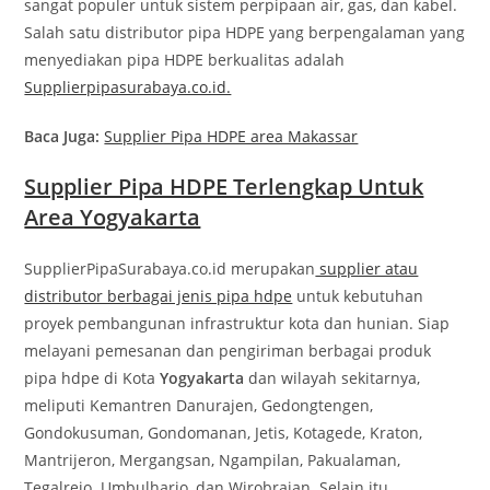
sangat populer untuk sistem perpipaan air, gas, dan kabel.
Salah satu distributor pipa HDPE yang berpengalaman yang
menyediakan pipa HDPE berkualitas adalah
Supplierpipasurabaya.co.id.
Baca Juga:
Supplier Pipa HDPE area Makassar
Supplier Pipa HDPE Terlengkap Untuk
Area Yogyakarta
SupplierPipaSurabaya.co.id merupakan
supplier atau
distributor berbagai jenis pipa hdpe
untuk kebutuhan
proyek pembangunan infrastruktur kota dan hunian. Siap
melayani pemesanan dan pengiriman berbagai produk
pipa hdpe di Kota
Yogyakarta
dan wilayah sekitarnya,
meliputi Kemantren Danurajen, Gedongtengen,
Gondokusuman, Gondomanan, Jetis, Kotagede, Kraton,
Mantrijeron, Mergangsan, Ngampilan, Pakualaman,
Tegalrejo. Umbulharjo, dan Wirobrajan. Selain itu,