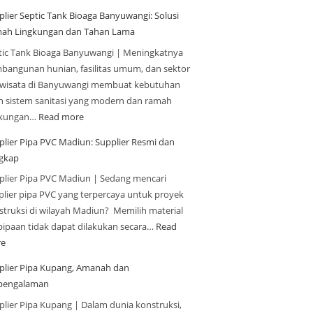
plier Septic Tank Bioaga Banyuwangi: Solusi
ah Lingkungan dan Tahan Lama
tic Tank Bioaga Banyuwangi | Meningkatnya
bangunan hunian, fasilitas umum, dan sektor
iwisata di Banyuwangi membuat kebutuhan
n sistem sanitasi yang modern dan ramah
gkungan…
Read more
plier Pipa PVC Madiun: Supplier Resmi dan
gkap
plier Pipa PVC Madiun | Sedang mencari
plier pipa PVC yang terpercaya untuk proyek
struksi di wilayah Madiun? Memilih material
pipaan tidak dapat dilakukan secara…
Read
e
plier Pipa Kupang, Amanah dan
pengalaman
plier Pipa Kupang | Dalam dunia konstruksi,