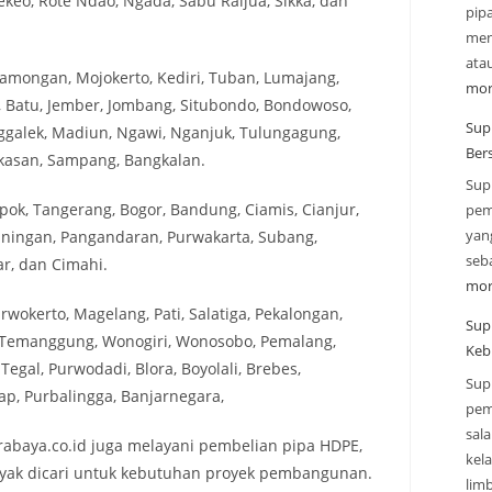
keo, Rote Ndao, Ngada, Sabu Raijua, Sikka, dan
pip
mend
ata
 Lamongan, Mojokerto, Kediri, Tuban, Lumajang,
mor
, Batu, Jember, Jombang, Situbondo, Bondowoso,
Supp
ggalek, Madiun, Ngawi, Nganjuk, Tulungagung,
Ber
ekasan, Sampang, Bangkalan.
Sup
epok, Tangerang, Bogor, Bandung, Ciamis, Cianjur,
pem
yan
uningan, Pangandaran, Purwakarta, Subang,
seba
r, dan Cimahi.
mor
wokerto, Magelang, Pati, Salatiga, Pekalongan,
Sup
, Temanggung, Wonogiri, Wonosobo, Pemalang,
Keb
Tegal, Purwodadi, Blora, Boyolali, Brebes,
Sup
p, Purbalingga, Banjarnegara,
pem
sal
rabaya.co.id juga melayani pembelian pipa HDPE,
kel
nyak dicari untuk kebutuhan proyek pembangunan.
lim