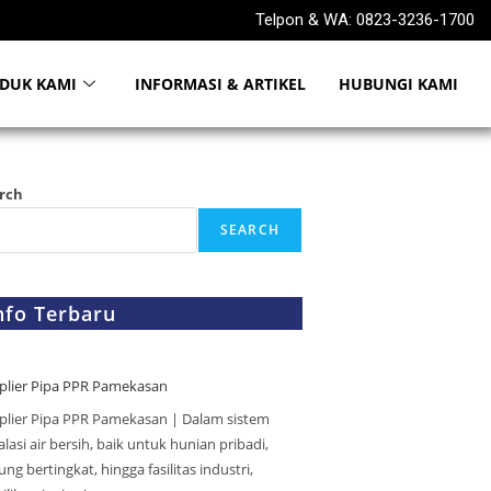
Telpon & WA: 0823-3236-1700
DUK KAMI
INFORMASI & ARTIKEL
HUBUNGI KAMI
rch
SEARCH
nfo Terbaru
plier Pipa PPR Pamekasan
plier Pipa PPR Pamekasan | Dalam sistem
alasi air bersih, baik untuk hunian pribadi,
ng bertingkat, hingga fasilitas industri,