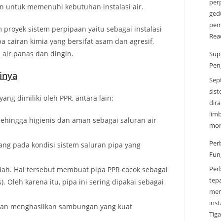
perp
an untuk memenuhi kebutuhan instalasi air.
gedu
pem
proyek sistem perpipaan yaitu sebagai instalasi
Rea
a cairan kimia yang bersifat asam dan agresif,
 air panas dan dingin.
Sup
Pen
inya
Sep
sis
ang dimiliki oleh PPR, antara lain:
dir
lim
 sehingga higienis dan aman sebagai saluran air
mor
Per
asang pada kondisi sistem saluran pipa yang
Fun
Per
dah. Hal tersebut membuat pipa PPR cocok sebagai
tep
). Oleh karena itu, pipa ini sering dipakai sebagai
men
inst
an menghasilkan sambungan yang kuat
Tig