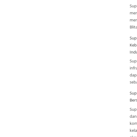
Sup
men
men
Blit
Sup
Keb
Indu
Sup
infr
dap
seba
Sup
Ber
Sup
dan 
kom
kel