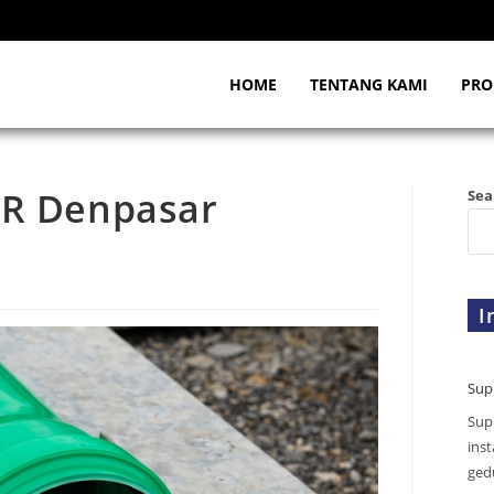
HOME
TENTANG KAMI
PRO
PR Denpasar
Sea
I
Sup
Sup
inst
gedu