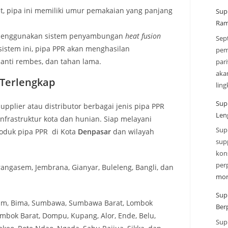
at, pipa ini memiliki umur pemakaian yang panjang
Sup
Ram
enggunakan sistem penyambungan
heat fusion
Sep
istem ini, pipa PPR akan menghasilan
pem
anti rembes, dan tahan lama.
par
aka
 Terlengkap
lin
Sup
pplier atau distributor berbagai jenis pipa PPR
Len
frastruktur kota dan hunian. Siap melayani
Sup
oduk pipa PPR di Kota
Denpasar
dan wilayah
sup
kon
per
angasem, Jembrana, Gianyar, Buleleng, Bangli, dan
mor
Sup
am, Bima, Sumbawa, Sumbawa Barat, Lombok
Ber
mbok Barat, Dompu, Kupang, Alor, Ende, Belu,
Sup