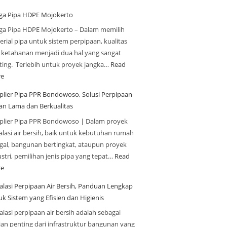
ga Pipa HDPE Mojokerto
ga Pipa HDPE Mojokerto – Dalam memilih
rial pipa untuk sistem perpipaan, kualitas
 ketahanan menjadi dua hal yang sangat
ting. Terlebih untuk proyek jangka…
Read
e
plier Pipa PPR Bondowoso, Solusi Perpipaan
an Lama dan Berkualitas
plier Pipa PPR Bondowoso | Dalam proyek
alasi air bersih, baik untuk kebutuhan rumah
ggal, bangunan bertingkat, ataupun proyek
stri, pemilihan jenis pipa yang tepat…
Read
e
talasi Perpipaan Air Bersih, Panduan Lengkap
uk Sistem yang Efisien dan Higienis
alasi perpipaan air bersih adalah sebagai
ian penting dari infrastruktur bangunan yang