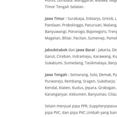
Flores, Lembata, Manggarai, Malaka, Nege
Timor Tengah Selatan.
Jawa Timur
: Surabaya, Sidoarjo, Gresik,
Pandaan, Probolinggo, Pasuruan, Malang
Banyuwangi, Ponorogo, Bojonegoro, Tren
Magetan, Blitar, Pacitan, Sumenep, Pam
Jabodetabek
dan
Jawa Barat
: Jakarta, D
Garut, Cirebon, Indramayu, Karawang, K
Sukabumi, Sumedang, Tasikmalaya, Banja
Jawa Tengah
: Semarang, Solo, Demak, Pur
Purworejo, Rembang, Sragen, Sukoharjo
Kendal, Klaten, Kudus, Jepara, Grobogan, 
Karanganyar, Kebumen, Banyumas, Cilaca
Selain menjual pipa PPR, Supplierpipasu
pipa PVC, dan pipa PVC Limbah yang ba