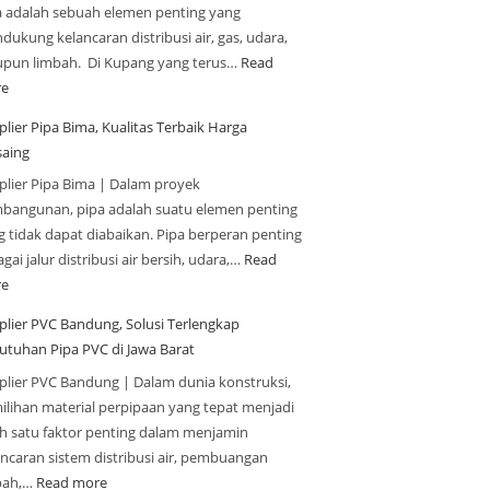
a adalah sebuah elemen penting yang
ukung kelancaran distribusi air, gas, udara,
upun limbah. Di Kupang yang terus…
Read
e
lier Pipa Bima, Kualitas Terbaik Harga
saing
plier Pipa Bima | Dalam proyek
bangunan, pipa adalah suatu elemen penting
g tidak dapat diabaikan. Pipa berperan penting
gai jalur distribusi air bersih, udara,…
Read
e
plier PVC Bandung, Solusi Terlengkap
utuhan Pipa PVC di Jawa Barat
plier PVC Bandung | Dalam dunia konstruksi,
ilihan material perpipaan yang tepat menjadi
ah satu faktor penting dalam menjamin
ancaran sistem distribusi air, pembuangan
bah,…
Read more