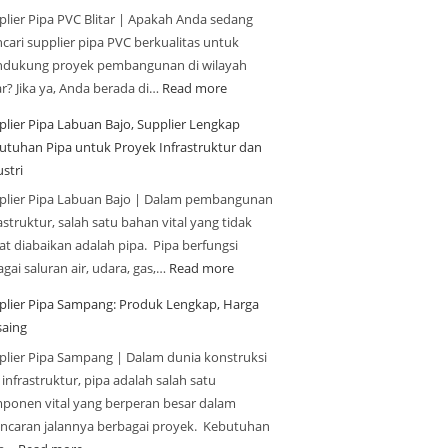
plier Pipa PVC Blitar | Apakah Anda sedang
cari supplier pipa PVC berkualitas untuk
dukung proyek pembangunan di wilayah
ar? Jika ya, Anda berada di…
Read more
plier Pipa Labuan Bajo, Supplier Lengkap
utuhan Pipa untuk Proyek Infrastruktur dan
stri
plier Pipa Labuan Bajo | Dalam pembangunan
astruktur, salah satu bahan vital yang tidak
at diabaikan adalah pipa. Pipa berfungsi
gai saluran air, udara, gas,…
Read more
plier Pipa Sampang: Produk Lengkap, Harga
saing
plier Pipa Sampang | Dalam dunia konstruksi
infrastruktur, pipa adalah salah satu
ponen vital yang berperan besar dalam
ancaran jalannya berbagai proyek. Kebutuhan