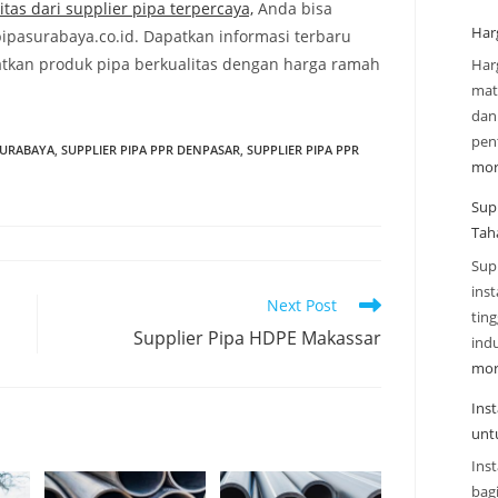
tas dari supplier pipa terpercaya,
Anda bisa
Har
ipasurabaya.co.id. Dapatkan informasi terbaru
tkan produk pipa berkualitas dengan harga ramah
Har
mate
dan
pen
SURABAYA
,
SUPPLIER PIPA PPR DENPASAR
,
SUPPLIER PIPA PPR
mor
Sup
Tah
Sup
inst
Next Post
tin
Supplier Pipa HDPE Makassar
indu
mor
Ins
unt
Inst
bag