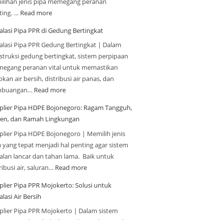
ilihan jenis pipa memegang peranan
ting. …
Read more
alasi Pipa PPR di Gedung Bertingkat
talasi Pipa PPR Gedung Bertingkat | Dalam
struksi gedung bertingkat, sistem perpipaan
egang peranan vital untuk memastikan
kan air bersih, distribusi air panas, dan
mbuangan…
Read more
plier Pipa HDPE Bojonegoro: Ragam Tangguh,
sien, dan Ramah Lingkungan
plier Pipa HDPE Bojonegoro | Memilih jenis
a yang tepat menjadi hal penting agar sistem
jalan lancar dan tahan lama. Baik untuk
ribusi air, saluran…
Read more
plier Pipa PPR Mojokerto: Solusi untuk
alasi Air Bersih
plier Pipa PPR Mojokerto | Dalam sistem