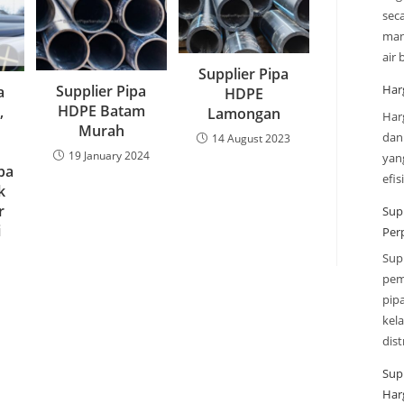
sec
man
air
Supplier Pipa
Supplier Pipa
Har
a
HDPE
HDPE Batam
,
Lamongan
Har
Murah
dan
14 August 2023
19 January 2024
yan
pa
efi
k
r
Sup
i
Per
Sup
pem
pip
kel
dis
Sup
Har