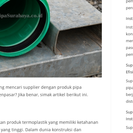
pem
pen
Inst
Ins
kon
mem
paso
pe
Sup
Efi
Sup
ng mencari supplier dengan produk pipa
pip
ber
pasar? Jika benar, simak artikel berikut ini.
dist
Sup
Inst
an produk termoplastik yang memiliki ketahanan
Sup
 yang tinggi. Dalam dunia konstruksi dan