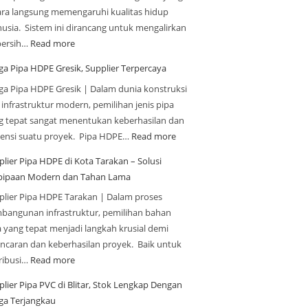
ara langsung memengaruhi kualitas hidup
usia. Sistem ini dirancang untuk mengalirkan
 bersih…
Read more
ga Pipa HDPE Gresik, Supplier Terpercaya
ga Pipa HDPE Gresik | Dalam dunia konstruksi
 infrastruktur modern, pemilihan jenis pipa
g tepat sangat menentukan keberhasilan dan
siensi suatu proyek. Pipa HDPE…
Read more
plier Pipa HDPE di Kota Tarakan – Solusi
pipaan Modern dan Tahan Lama
plier Pipa HDPE Tarakan | Dalam proses
bangunan infrastruktur, pemilihan bahan
a yang tepat menjadi langkah krusial demi
ancaran dan keberhasilan proyek. Baik untuk
tribusi…
Read more
plier Pipa PVC di Blitar, Stok Lengkap Dengan
ga Terjangkau