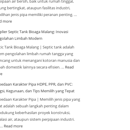
ipaan air bersih, baik untuk rumah tinggal,
ng bertingkat, ataupun fasilitas industri,
ilihan jenis pipa memiliki peranan penting. …
d more
plier Septic Tank Bioaga Malang: Inovasi
golahan Limbah Modern
tic Tank Bioaga Malang | Septic tank adalah
tem pengolahan limbah rumah tangga yang
ancang untuk menangani kotoran manusia dan
bah domestik lainnya secara efisien. …
Read
e
bedaan Karakter Pipa HDPE, PPR, dan PVC:
gsi, Kegunaan, dan Tips Memilih yang Tepat
bedaan Karakter Pipa | Memilih jenis pipa yang
at adalah sebuah langkah penting dalam
dukung keberhasilan proyek konstruksi,
alasi air, ataupun sistem perpipaan industri.
a…
Read more