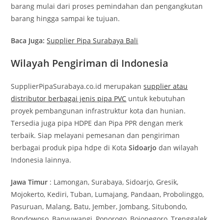
barang mulai dari proses pemindahan dan pengangkutan
barang hingga sampai ke tujuan.
Baca Juga:
Supplier Pipa Surabaya Bali
Wilayah Pengiriman di Indonesia
SupplierPipaSurabaya.co.id merupakan
supplier atau
distributor berbagai jenis pipa PVC
untuk kebutuhan
proyek pembangunan infrastruktur kota dan hunian.
Tersedia juga pipa HDPE dan Pipa PPR dengan merk
terbaik. Siap melayani pemesanan dan pengiriman
berbagai produk pipa hdpe di Kota
Sidoarjo
dan wilayah
Indonesia lainnya.
Jawa Timur
: Lamongan, Surabaya, Sidoarjo, Gresik,
Mojokerto, Kediri, Tuban, Lumajang, Pandaan, Probolinggo,
Pasuruan, Malang, Batu, Jember, Jombang, Situbondo,
Bondowoso, Banyuwangi, Ponorogo, Bojonegoro, Trenggalek,