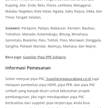
Kupang, Alor, Ende, Belu, Flores, Lembata, Manggarai,
Malaka, Negekeo, Rote Ndao, Ngada, Sabu Raijua, Sikka, dan
Timor Tengah Selatan.
Sulawesi:
Parepare, Palopo, Makassar, Kendari, Baubau,
Tomohon, Manado, Kotamobagu, Bitung, Minahasa,
Gorontalo, Boalemo, Palu, Tolitoli, Poso, Morowali, Donggala,
Sangihe, Poliwali Mandar, Mamuju, Mamasa, dan Majne.
Baca Juga:
Supplier Pipa PPR Sidoarjo
Informasi Pemesanan
Selain menjual pipa PVC,
Supplierpipasurabaya.co.id
juga
melayani pembelian pipa HDPE, pipa PPR, dan pipa PVC
Limbah yang banyak dicari untuk kebutuhan proyek
pembangunan. Jika ingin mendapatkan pipa PVC
berkualitas dari supplier pipa terpercaya, Anda bisa