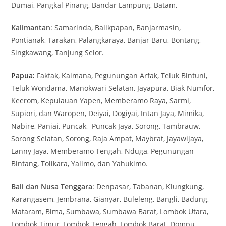
Dumai, Pangkal Pinang, Bandar Lampung, Batam,
Kalimantan
: Samarinda, Balikpapan, Banjarmasin,
Pontianak, Tarakan, Palangkaraya, Banjar Baru, Bontang,
Singkawang, Tanjung Selor.
Papua:
Fakfak, Kaimana, Pegunungan Arfak, Teluk Bintuni,
Teluk Wondama, Manokwari Selatan, Jayapura, Biak Numfor,
Keerom, Kepulauan Yapen, Memberamo Raya, Sarmi,
Supiori, dan Waropen, Deiyai, Dogiyai, Intan Jaya, Mimika,
Nabire, Paniai, Puncak, Puncak Jaya, Sorong, Tambrauw,
Sorong Selatan, Sorong, Raja Ampat, Maybrat, Jayawijaya,
Lanny Jaya, Memberamo Tengah, Nduga, Pegunungan
Bintang, Tolikara, Yalimo, dan Yahukimo.
Bali dan Nusa Tenggara
: Denpasar, Tabanan, Klungkung,
Karangasem, Jembrana, Gianyar, Buleleng, Bangli, Badung,
Mataram, Bima, Sumbawa, Sumbawa Barat, Lombok Utara,
Lombok Timur, Lombok Tengah, Lombok Barat, Dompu,