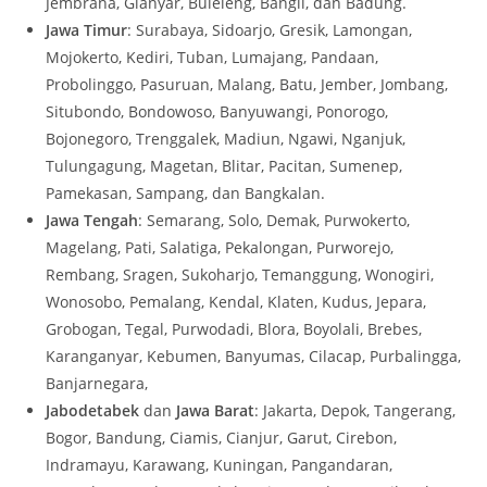
Jembrana, Gianyar, Buleleng, Bangli, dan Badung.
Jawa Timur
: Surabaya, Sidoarjo, Gresik, Lamongan,
Mojokerto, Kediri, Tuban, Lumajang, Pandaan,
Probolinggo, Pasuruan, Malang, Batu, Jember, Jombang,
Situbondo, Bondowoso, Banyuwangi, Ponorogo,
Bojonegoro, Trenggalek, Madiun, Ngawi, Nganjuk,
Tulungagung, Magetan, Blitar, Pacitan, Sumenep,
Pamekasan, Sampang, dan Bangkalan.
Jawa Tengah
: Semarang, Solo, Demak, Purwokerto,
Magelang, Pati, Salatiga, Pekalongan, Purworejo,
Rembang, Sragen, Sukoharjo, Temanggung, Wonogiri,
Wonosobo, Pemalang, Kendal, Klaten, Kudus, Jepara,
Grobogan, Tegal, Purwodadi, Blora, Boyolali, Brebes,
Karanganyar, Kebumen, Banyumas, Cilacap, Purbalingga,
Banjarnegara,
Jabodetabek
dan
Jawa Barat
: Jakarta, Depok, Tangerang,
Bogor, Bandung, Ciamis, Cianjur, Garut, Cirebon,
Indramayu, Karawang, Kuningan, Pangandaran,