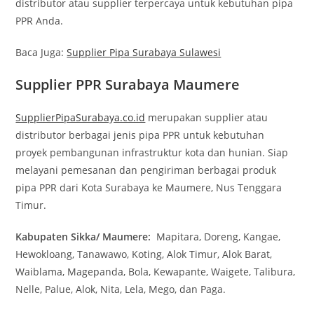
distributor atau supplier terpercaya untuk kebutuhan pipa
PPR Anda.
Baca Juga:
Supplier Pipa Surabaya Sulawesi
Supplier PPR Surabaya Maumere
SupplierPipaSurabaya.co.id
merupakan supplier atau
distributor berbagai jenis pipa PPR untuk kebutuhan
proyek pembangunan infrastruktur kota dan hunian. Siap
melayani pemesanan dan pengiriman berbagai produk
pipa PPR dari Kota Surabaya ke Maumere, Nus Tenggara
Timur.
Kabupaten Sikka/ Maumere:
Mapitara, Doreng, Kangae,
Hewokloang, Tanawawo, Koting, Alok Timur, Alok Barat,
Waiblama, Magepanda, Bola, Kewapante, Waigete, Talibura,
Nelle, Palue, Alok, Nita, Lela, Mego, dan Paga.