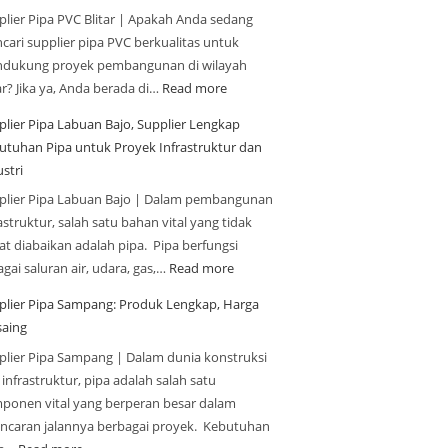
plier Pipa PVC Blitar | Apakah Anda sedang
cari supplier pipa PVC berkualitas untuk
dukung proyek pembangunan di wilayah
ar? Jika ya, Anda berada di…
Read more
plier Pipa Labuan Bajo, Supplier Lengkap
utuhan Pipa untuk Proyek Infrastruktur dan
stri
plier Pipa Labuan Bajo | Dalam pembangunan
astruktur, salah satu bahan vital yang tidak
at diabaikan adalah pipa. Pipa berfungsi
gai saluran air, udara, gas,…
Read more
plier Pipa Sampang: Produk Lengkap, Harga
saing
plier Pipa Sampang | Dalam dunia konstruksi
infrastruktur, pipa adalah salah satu
ponen vital yang berperan besar dalam
ancaran jalannya berbagai proyek. Kebutuhan