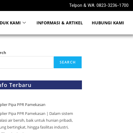
Telpon & WA: 0823-3236-1700
DUK KAMI
INFORMASI & ARTIKEL
HUBUNGI KAMI
rch
SEARCH
nfo Terbaru
plier Pipa PPR Pamekasan
plier Pipa PPR Pamekasan | Dalam sistem
alasi air bersih, baik untuk hunian pribadi,
ng bertingkat, hingga fasilitas industri,