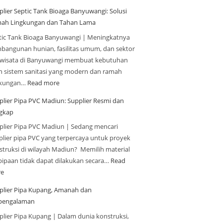
plier Septic Tank Bioaga Banyuwangi: Solusi
ah Lingkungan dan Tahan Lama
tic Tank Bioaga Banyuwangi | Meningkatnya
bangunan hunian, fasilitas umum, dan sektor
iwisata di Banyuwangi membuat kebutuhan
n sistem sanitasi yang modern dan ramah
gkungan…
Read more
plier Pipa PVC Madiun: Supplier Resmi dan
gkap
plier Pipa PVC Madiun | Sedang mencari
plier pipa PVC yang terpercaya untuk proyek
struksi di wilayah Madiun? Memilih material
pipaan tidak dapat dilakukan secara…
Read
e
plier Pipa Kupang, Amanah dan
pengalaman
plier Pipa Kupang | Dalam dunia konstruksi,