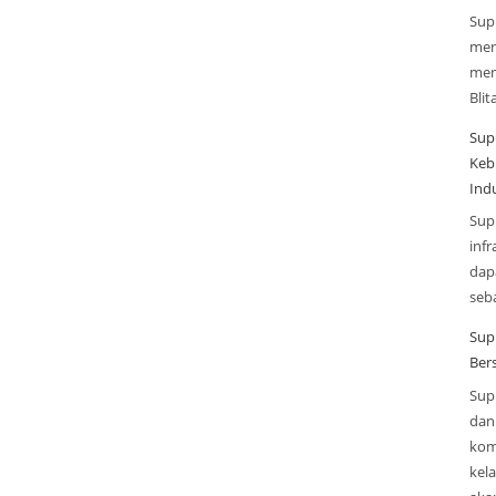
Sup
men
men
Blit
Sup
Keb
Indu
Sup
infr
dap
seba
Sup
Ber
Sup
dan 
kom
kel