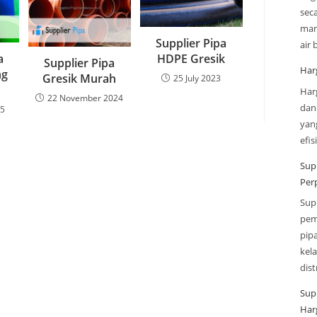
sec
man
Supplier Pipa
air
a
HDPE Gresik
Supplier Pipa
Har
ng
Gresik Murah
25 July 2023
Har
22 November 2024
dan
25
yan
efi
Sup
Per
Sup
pem
pip
kel
dis
Sup
Har