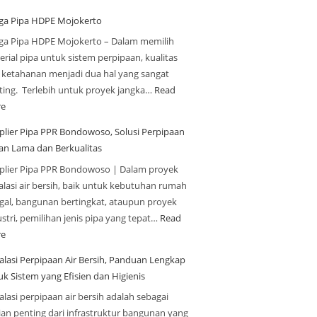
ga Pipa HDPE Mojokerto
ga Pipa HDPE Mojokerto – Dalam memilih
rial pipa untuk sistem perpipaan, kualitas
 ketahanan menjadi dua hal yang sangat
ting. Terlebih untuk proyek jangka…
Read
e
plier Pipa PPR Bondowoso, Solusi Perpipaan
an Lama dan Berkualitas
plier Pipa PPR Bondowoso | Dalam proyek
alasi air bersih, baik untuk kebutuhan rumah
ggal, bangunan bertingkat, ataupun proyek
stri, pemilihan jenis pipa yang tepat…
Read
e
talasi Perpipaan Air Bersih, Panduan Lengkap
uk Sistem yang Efisien dan Higienis
alasi perpipaan air bersih adalah sebagai
ian penting dari infrastruktur bangunan yang