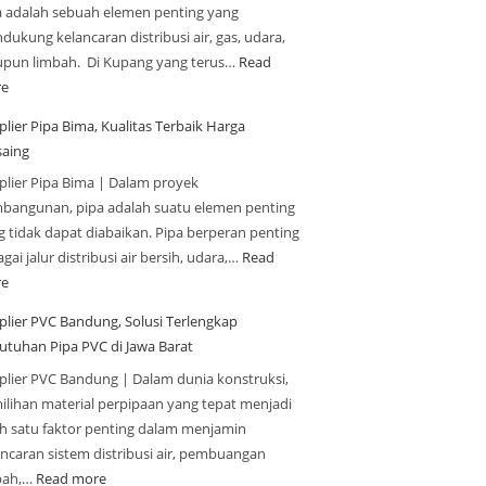
a adalah sebuah elemen penting yang
ukung kelancaran distribusi air, gas, udara,
upun limbah. Di Kupang yang terus…
Read
e
lier Pipa Bima, Kualitas Terbaik Harga
saing
plier Pipa Bima | Dalam proyek
bangunan, pipa adalah suatu elemen penting
g tidak dapat diabaikan. Pipa berperan penting
gai jalur distribusi air bersih, udara,…
Read
e
plier PVC Bandung, Solusi Terlengkap
utuhan Pipa PVC di Jawa Barat
plier PVC Bandung | Dalam dunia konstruksi,
ilihan material perpipaan yang tepat menjadi
ah satu faktor penting dalam menjamin
ancaran sistem distribusi air, pembuangan
bah,…
Read more