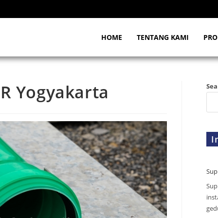
HOME
TENTANG KAMI
PRO
PR Yogyakarta
Sea
I
Sup
Sup
inst
gedu