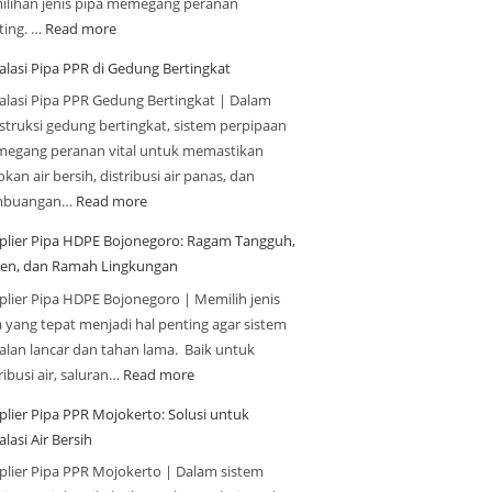
ilihan jenis pipa memegang peranan
ting. …
Read more
alasi Pipa PPR di Gedung Bertingkat
talasi Pipa PPR Gedung Bertingkat | Dalam
struksi gedung bertingkat, sistem perpipaan
egang peranan vital untuk memastikan
kan air bersih, distribusi air panas, dan
mbuangan…
Read more
plier Pipa HDPE Bojonegoro: Ragam Tangguh,
sien, dan Ramah Lingkungan
plier Pipa HDPE Bojonegoro | Memilih jenis
a yang tepat menjadi hal penting agar sistem
jalan lancar dan tahan lama. Baik untuk
ribusi air, saluran…
Read more
plier Pipa PPR Mojokerto: Solusi untuk
alasi Air Bersih
plier Pipa PPR Mojokerto | Dalam sistem