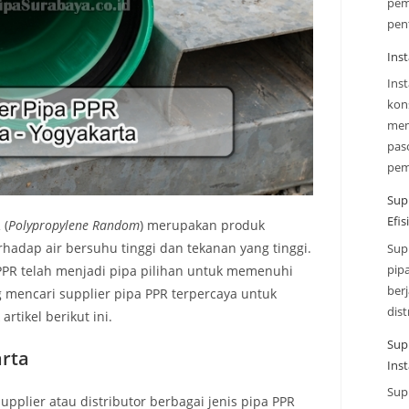
pem
pen
Inst
Ins
kon
mem
paso
pe
Sup
Efi
 (
Polypropylene Random
) merupakan produk
rhadap air bersuhu tinggi dan tekanan yang tinggi.
Sup
pip
PPR telah menjadi pipa pilihan untuk memenuhi
ber
ng mencari supplier pipa PPR terpercaya untuk
dist
rtikel berikut ini.
Sup
rta
Inst
Sup
pplier atau distributor berbagai jenis pipa PPR