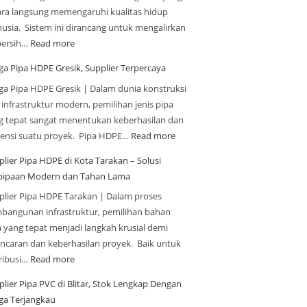
ara langsung memengaruhi kualitas hidup
usia. Sistem ini dirancang untuk mengalirkan
 bersih…
Read more
ga Pipa HDPE Gresik, Supplier Terpercaya
ga Pipa HDPE Gresik | Dalam dunia konstruksi
 infrastruktur modern, pemilihan jenis pipa
g tepat sangat menentukan keberhasilan dan
siensi suatu proyek. Pipa HDPE…
Read more
plier Pipa HDPE di Kota Tarakan – Solusi
pipaan Modern dan Tahan Lama
plier Pipa HDPE Tarakan | Dalam proses
bangunan infrastruktur, pemilihan bahan
a yang tepat menjadi langkah krusial demi
ancaran dan keberhasilan proyek. Baik untuk
tribusi…
Read more
plier Pipa PVC di Blitar, Stok Lengkap Dengan
ga Terjangkau