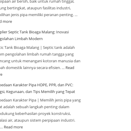
ipaan air bersih, baik untuk rumah tinggal,
ng bertingkat, ataupun fasilitas industri,
ilihan jenis pipa memiliki peranan penting. …
d more
plier Septic Tank Bioaga Malang: Inovasi
golahan Limbah Modern
tic Tank Bioaga Malang | Septic tank adalah
tem pengolahan limbah rumah tangga yang
ancang untuk menangani kotoran manusia dan
bah domestik lainnya secara efisien. …
Read
e
bedaan Karakter Pipa HDPE, PPR, dan PVC:
gsi, Kegunaan, dan Tips Memilih yang Tepat
bedaan Karakter Pipa | Memilih jenis pipa yang
at adalah sebuah langkah penting dalam
dukung keberhasilan proyek konstruksi,
alasi air, ataupun sistem perpipaan industri.
a…
Read more