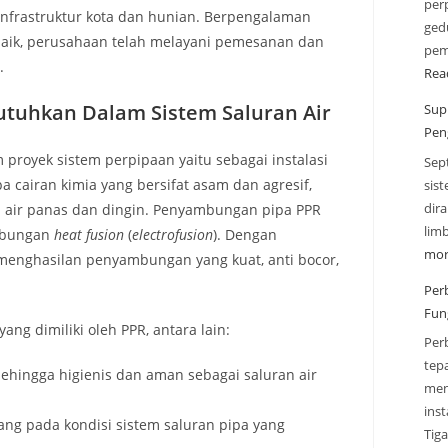
perp
frastruktur kota dan hunian. Berpengalaman
gedu
aik, perusahaan telah melayani pemesanan dan
pem
.
Rea
utuhkan Dalam Sistem Saluran Air
Sup
Pen
proyek sistem perpipaan yaitu sebagai instalasi
Sep
a cairan kimia yang bersifat asam dan agresif,
sis
dir
n air panas dan dingin. Penyambungan pipa PPR
lim
mbungan
heat fusion
(
electrofusion
). Dengan
mor
menghasilan penyambungan yang kuat, anti bocor,
Per
Fun
ang dimiliki oleh PPR, antara lain:
Per
tep
 sehingga higienis dan aman sebagai saluran air
men
inst
asang pada kondisi sistem saluran pipa yang
Tig