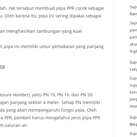
Sup
dah. Hal tersebut membuat pipa PPR cocok sebagai
Ram
). Oleh karena itu, pipa ini sering dipakai sebagai
Sep
pem
an menghasilkan sambungan yang kuat
par
aka
at, pipa ini memiliki umur pemakaian yang panjang
lin
Sup
ang
Len
Sup
sup
kon
sssure Number
), yaitu PN 10, PN 16, dan PN 20.
per
gan panjang sekitar 4 meter. Setiap PN memiliki
mor
eda yang akan mempengaruhi fungsi pipa. Oleh
Sup
pa PPR, pembeli harus mengetahui jenis pipa PPR
Ber
m saluran air.
Sup