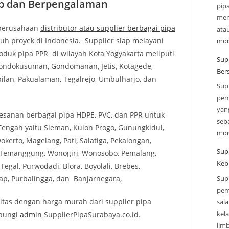
ap dan Berpengalaman
pip
mend
 perusahaan
distributor atau supplier berbagai pipa
ata
ruh proyek di Indonesia. Supplier siap melayani
mor
uk pipa PPR di wilayah Kota Yogyakarta meliputi
Supp
ondokusuman, Gondomanan, Jetis, Kotagede,
Ber
ilan, Pakualaman, Tegalrejo, Umbulharjo, dan
Sup
pem
yan
emesanan berbagai pipa HDPE, PVC, dan PPR untuk
seba
Tengah yaitu Sleman, Kulon Progo, Gunungkidul,
mor
kerto, Magelang, Pati, Salatiga, Pekalongan,
Sup
, Temanggung, Wonogiri, Wonosobo, Pemalang,
Keb
Tegal, Purwodadi, Blora, Boyolali, Brebes,
Sup
p, Purbalingga, dan Banjarnegara,
pem
itas dengan harga murah dari supplier pipa
sal
kel
ubungi
admin
SupplierPipaSurabaya.co.id.
lim