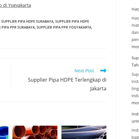
p di Yogyakarta
Har
Har
,
SUPPLIER PIPA HDPE SURABAYA
,
SUPPLIER PIPA HDPE
mate
R PIPA PPR SURABAYA
,
SUPPLIER PIPA PPR YOGYAKARTA
,
dan
pen
mor
Sup
Tah
Next Post
Sup
Supplier Pipa HDPE Terlengkap di
inst
Jakarta
tin
indu
mor
Ins
unt
Inst
bag