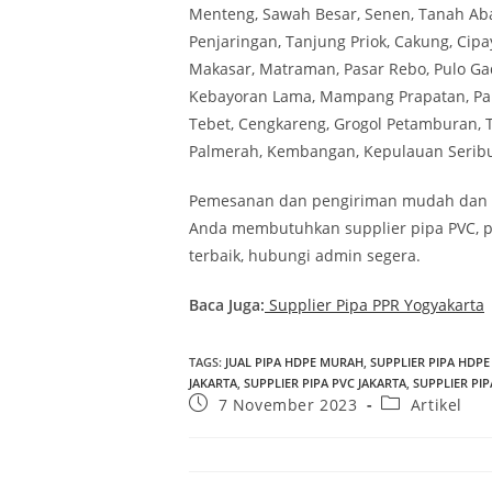
Menteng, Sawah Besar, Senen, Tanah Aba
Penjaringan, Tanjung Priok, Cakung, Cipay
Makasar, Matraman, Pasar Rebo, Pulo Gad
Kebayoran Lama, Mampang Prapatan, Pan
Tebet, Cengkareng, Grogol Petamburan, T
Palmerah, Kembangan, Kepulauan Seribu 
Pemesanan dan pengiriman mudah dan am
Anda membutuhkan supplier pipa PVC, pi
terbaik, hubungi admin segera.
Baca Juga:
Supplier Pipa PPR Yogyakarta
TAGS
:
JUAL PIPA HDPE MURAH
,
SUPPLIER PIPA HDPE
JAKARTA
,
SUPPLIER PIPA PVC JAKARTA
,
SUPPLIER PI
7 November 2023
Artikel