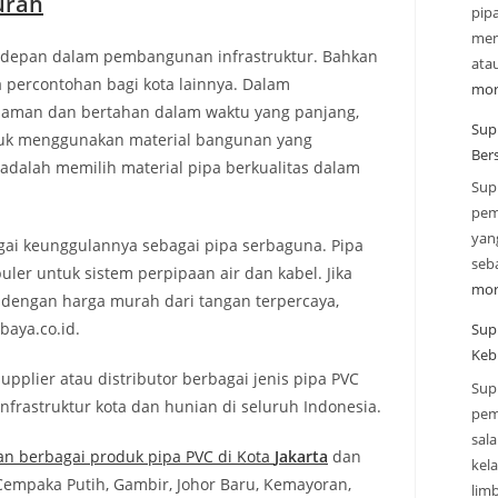
rah
pip
mend
terdepan dalam pembangunan infrastruktur. Bahkan
ata
a percontohan bagi kota lainnya. Dalam
mor
aman dan bertahan dalam waktu yang panjang,
Supp
tuk menggunakan material bangunan yang
Ber
 adalah memilih material pipa berkualitas dalam
Sup
pem
yan
ai keunggulannya sebagai pipa serbaguna. Pipa
seba
uler untuk sistem perpipaan air dan kabel. Jika
mor
 dengan harga murah dari tangan terpercaya,
baya.co.id.
Sup
Keb
pplier atau distributor berbagai jenis pipa PVC
Sup
rastruktur kota dan hunian di seluruh Indonesia.
pem
sal
n berbagai produk pipa PVC di Kota
Jakarta
dan
kel
Cempaka Putih, Gambir, Johor Baru, Kemayoran,
lim