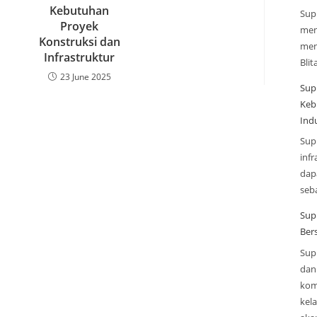
Kebutuhan
Sup
Proyek
men
Konstruksi dan
men
Infrastruktur
Blit
23 June 2025
Sup
Keb
Indu
Sup
infr
dap
seba
Sup
Ber
Sup
dan 
kom
kel