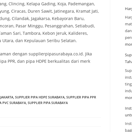
ng, Clincing, Kelapa Gading, Koja, Pademangan,
Har
ung, Ciracas, Duren Sawit, Jatinegara, Kramat Jati,
Har
ung, Cilandak, Jagakarsa, Kebayoran Baru,
mate
coran, Pasar Minggu, Pesanggrahan, Setiabudi,
dan
aman Sari, Tambora, Kebon Jeruk, Kalideres,
pen
Utara, dan Kepulauan Seribu Selatan.
mor
an dengan supplierpipasurabaya.co.id. Jika
Sup
pa PPR, dan pipa HDPE berkualitas dari merk
Tah
Sup
inst
tin
indu
mor
 JAKARTA
,
SUPPLIER PIPA HDPE SURABAYA
,
SUPPLIER PIPA PPR
PA PVC SURABAYA
,
SUPPLIER PIPA SURABAYA
Ins
unt
Inst
bag