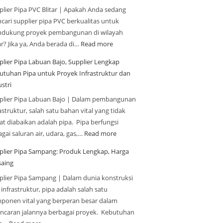
plier Pipa PVC Blitar | Apakah Anda sedang
cari supplier pipa PVC berkualitas untuk
dukung proyek pembangunan di wilayah
ar? Jika ya, Anda berada di…
Read more
plier Pipa Labuan Bajo, Supplier Lengkap
utuhan Pipa untuk Proyek Infrastruktur dan
stri
plier Pipa Labuan Bajo | Dalam pembangunan
astruktur, salah satu bahan vital yang tidak
at diabaikan adalah pipa. Pipa berfungsi
gai saluran air, udara, gas,…
Read more
plier Pipa Sampang: Produk Lengkap, Harga
saing
plier Pipa Sampang | Dalam dunia konstruksi
infrastruktur, pipa adalah salah satu
ponen vital yang berperan besar dalam
ancaran jalannya berbagai proyek. Kebutuhan